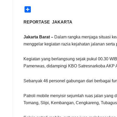
S
h
a
REPORTASE JAKARTA
r
e
Jakarta Barat –
Dalam rangka menjaga situasi kea
menggelar kegiatan razia kejahatan jalanan serta p
Kegiatan yang berlangsung sejak pukul 00.30 WIB
Pamenwas, didampingi KBO Satresnarkoba AKP Ami
Sebanyak 46 personel gabungan dari berbagai fungs
Patroli mobile menyisir sejumlah ruas jalan yang
Tomang, Slipi, Kembangan, Cengkareng, Tubagu