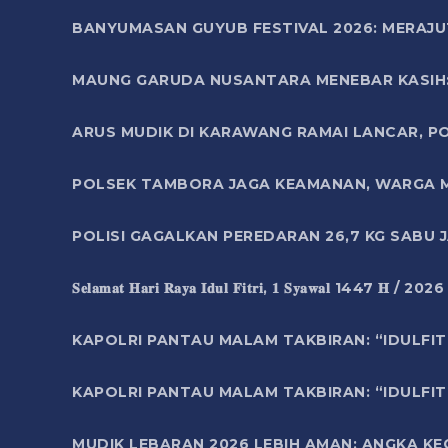
BANYUMASAN GUYUB FESTIVAL 2026: MERAJU
MAUNG GARUDA NUSANTARA MENEBAR KASIH: 
ARUS MUDIK DI KARAWANG RAMAI LANCAR, P
POLSEK TAMBORA JAGA KEAMANAN, WARGA M
POLISI GAGALKAN PEREDARAN 26,7 KG SABU
𝐒𝐞𝐥𝐚𝐦𝐚𝐭 𝐇𝐚𝐫𝐢 𝐑𝐚𝐲𝐚 𝐈𝐝𝐮𝐥 𝐅𝐢𝐭𝐫𝐢, 𝟏 𝐒𝐲𝐚𝐰𝐚𝐥 1447 𝐇 / 202
KAPOLRI PANTAU MALAM TAKBIRAN: “IDULFIT
KAPOLRI PANTAU MALAM TAKBIRAN: “IDULFIT
MUDIK LEBARAN 2026 LEBIH AMAN: ANGKA K