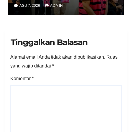
PES dan ISC ke PN Tipikor
AGU 7, 2026
ADMIN
Jakarta Pusat
Tinggalkan Balasan
Alamat email Anda tidak akan dipublikasikan.
Ruas
yang wajib ditandai
*
Komentar
*