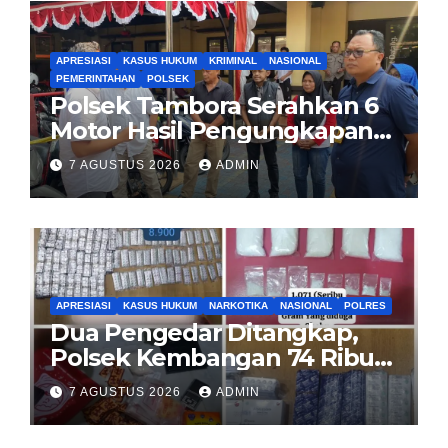
APRESIASI
KASUS HUKUM
KRIMINAL
NASIONAL
PEMERINTAHAN
POLSEK
Polsek Tambora Serahkan 6
Motor Hasil Pengungkapan
Kasus Curanmor Kepada
7 AGUSTUS 2026
ADMIN
Pemilik Yang sah
APRESIASI
KASUS HUKUM
NARKOTIKA
NASIONAL
POLRES
Dua Pengedar Ditangkap,
Polsek Kembangan 74 Ribu
Obat Keras, Sabu Hingga
7 AGUSTUS 2026
ADMIN
Puluhan Vape Etomidate
Diamankan