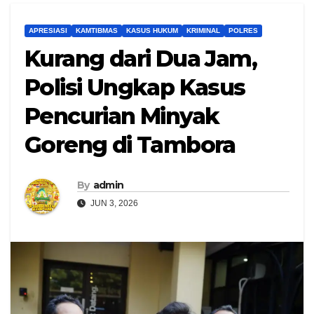
APRESIASI
KAMTIBMAS
KASUS HUKUM
KRIMINAL
POLRES
Kurang dari Dua Jam,
Polisi Ungkap Kasus
Pencurian Minyak
Goreng di Tambora
By
admin
JUN 3, 2026