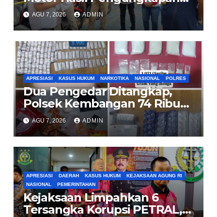
Kasus Curanmor Kepada
AGU 7, 2026
ADMIN
Pemilik Yang sah
APRESIASI
KASUS HUKUM
NARKOTIKA
NASIONAL
POLRES
Dua Pengedar Ditangkap,
Polsek Kembangan 74 Ribu
Obat Keras, Sabu Hingga
AGU 7, 2026
ADMIN
Puluhan Vape Etomidate
Diamankan
APRESIASI
DAERAH
KASUS HUKUM
KEJAKSAAN AGUNG RI
NASIONAL
PEMERINTAHAN
Kejaksaan Limpahkan 6
Tersangka Korupsi PETRAL,