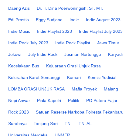
Daeng Azis
Dr. Ir. Dina Poerwoningsih. ST. MT.
Edi Prastio
Eggy Sudjana
Indie
Indie August 2023
Indie Music
Indie Playlist 2023
Indie Playlist July 2023
Indie Rock July 2023
Indie Rock Playlist
Jawa Timur
Jokowi
July Indie Rock
Jusman Nortonggo
Karyadi
Kecelakaan Bus
Kejuaraan Orasi Unjuk Rasa
Kelurahan Karet Semanggi
Komari
Komisi Yudisial
LOMBA ORASI UNJUK RASA
Mafia Proyek
Malang
Nopi Anwar
Piala Kapolri
Politik
PO Putera Fajar
Rock 2023
Satuan Reserse Narkoba Polresta Pekanbaru
Surabaya
Tanjung Sari
TNI
TNI AL
Universitas Merdeka
UNMER