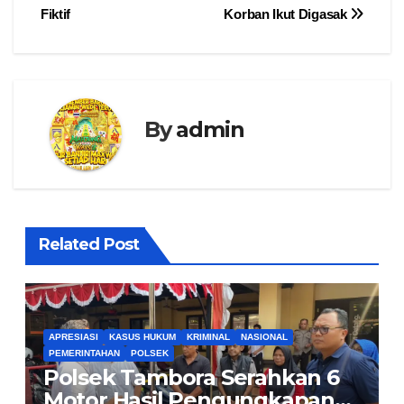
Fiktif
Korban Ikut Digasak
By
admin
Related Post
APRESIASI
KASUS HUKUM
KRIMINAL
NASIONAL
PEMERINTAHAN
POLSEK
Polsek Tambora Serahkan 6
Motor Hasil Pengungkapan