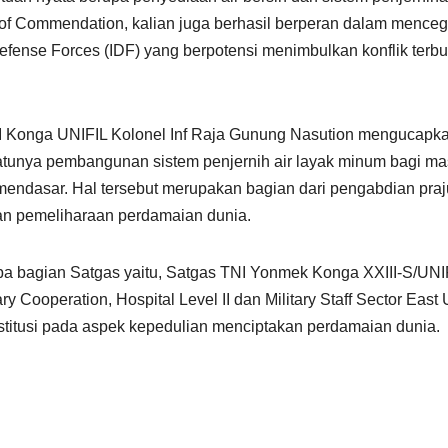
 of Commendation, kalian juga berhasil berperan dalam menc
fense Forces (IDF) yang berpotensi menimbulkan konflik terbuk
I Konga UNIFIL Kolonel Inf Raja Gunung Nasution mengucapka
atunya pembangunan sistem penjernih air layak minum bagi ma
endasar. Hal tersebut merupakan bagian dari pengabdian praj
n pemeliharaan perdamaian dunia.
pa bagian Satgas yaitu, Satgas TNI Yonmek Konga XXIII-S/UNIFI
litary Cooperation, Hospital Level II dan Military Staff Sector 
titusi pada aspek kepedulian menciptakan perdamaian dunia.