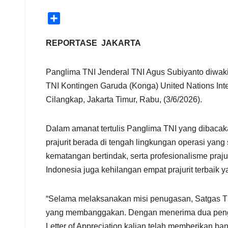
S
h
a
REPORTASE JAKARTA
r
e
Panglima TNI Jenderal TNI Agus Subiyanto diwak
TNI Kontingen Garuda (Konga) United Nations In
Cilangkap, Jakarta Timur, Rabu, (3/6/2026).
Dalam amanat tertulis Panglima TNI yang dibaca
prajurit berada di tengah lingkungan operasi yang
kematangan bertindak, serta profesionalisme pra
Indonesia juga kehilangan empat prajurit terbai
“Selama melaksanakan misi penugasan, Satgas T
yang membanggakan. Dengan menerima dua pengha
Letter of Appreciation kalian telah memberikan ba