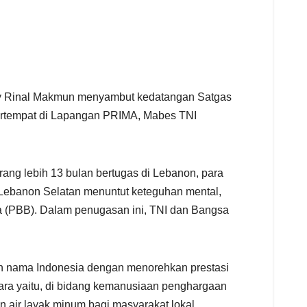
obby Rinal Makmun menyambut kedatangan Satgas
bertempat di Lapangan PRIMA, Mabes TNI
ng lebih 13 bulan bertugas di Lebanon, para
di Lebanon Selatan menuntut keteguhan mental,
a (PBB). Dalam penugasan ini, TNI dan Bangsa
n nama Indonesia dengan menorehkan prestasi
a yaitu, di bidang kemanusiaan penghargaan
n air layak minum bagi masyarakat lokal.