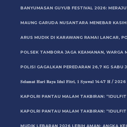
BANYUMASAN GUYUB FESTIVAL 2026: MERAJU
MAUNG GARUDA NUSANTARA MENEBAR KASIH: 
ARUS MUDIK DI KARAWANG RAMAI LANCAR, P
POLSEK TAMBORA JAGA KEAMANAN, WARGA M
POLISI GAGALKAN PEREDARAN 26,7 KG SABU
𝐒𝐞𝐥𝐚𝐦𝐚𝐭 𝐇𝐚𝐫𝐢 𝐑𝐚𝐲𝐚 𝐈𝐝𝐮𝐥 𝐅𝐢𝐭𝐫𝐢, 𝟏 𝐒𝐲𝐚𝐰𝐚𝐥 1447 𝐇 / 202
KAPOLRI PANTAU MALAM TAKBIRAN: “IDULFIT
KAPOLRI PANTAU MALAM TAKBIRAN: “IDULFIT
MUDIK LEBARAN 2026 LEBIH AMAN: ANGKA K