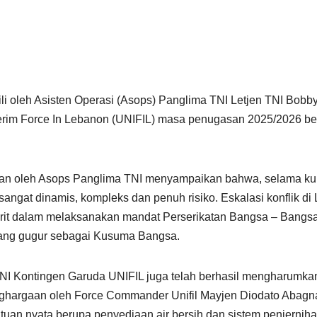
ili oleh Asisten Operasi (Asops) Panglima TNI Letjen TNI B
terim Force In Lebanon (UNIFIL) masa penugasan 2025/2026 
kan oleh Asops Panglima TNI menyampaikan bahwa, selama kura
 sangat dinamis, kompleks dan penuh risiko. Eskalasi konflik 
jurit dalam melaksanakan mandat Perserikatan Bangsa – Bangs
k yang gugur sebagai Kusuma Bangsa.
NI Kontingen Garuda UNIFIL juga telah berhasil mengharumka
rgaan oleh Force Commander Unifil Mayjen Diodato Abagnar
ntuan nyata berupa penyediaan air bersih dan sistem penjerniha