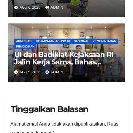
Pengendara Tertib
AGU 6, 2026
ADMIN
APRESIASI
KEJAKSAAN AGUNG RI
NASIONAL
PEMERINTAHAN
PENDIDIKAN
UI dan Badiklat Kejaksaan RI
Jalin Kerja Sama, Bahas
Pembentukan Pusat Studi
AGU 5, 2026
ADMIN
Kajian Kejaksaan
Tinggalkan Balasan
Alamat email Anda tidak akan dipublikasikan.
Ruas
yang wajib ditandai
*