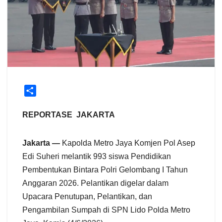
S
h
a
REPORTASE JAKARTA
r
e
Jakarta —
Kapolda Metro Jaya Komjen Pol Asep
Edi Suheri melantik 993 siswa Pendidikan
Pembentukan Bintara Polri Gelombang I Tahun
Anggaran 2026. Pelantikan digelar dalam
Upacara Penutupan, Pelantikan, dan
Pengambilan Sumpah di SPN Lido Polda Metro