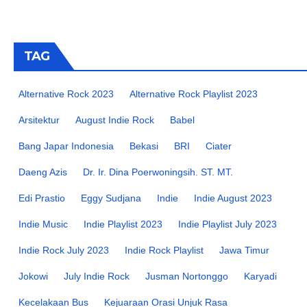
TAG
Alternative Rock 2023
Alternative Rock Playlist 2023
Arsitektur
August Indie Rock
Babel
Bang Japar Indonesia
Bekasi
BRI
Ciater
Daeng Azis
Dr. Ir. Dina Poerwoningsih. ST. MT.
Edi Prastio
Eggy Sudjana
Indie
Indie August 2023
Indie Music
Indie Playlist 2023
Indie Playlist July 2023
Indie Rock July 2023
Indie Rock Playlist
Jawa Timur
Jokowi
July Indie Rock
Jusman Nortonggo
Karyadi
Kecelakaan Bus
Kejuaraan Orasi Unjuk Rasa