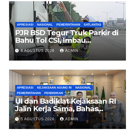
APRESIASI
NASIONAL
PEMERINTAHAN
SATLANTAS
PJR BSD Tegur Truk Parkir di
Bahu Tol CSI, Imbau
Pengendara Tertib
6 AGUSTUS 2026
ADMIN
APRESIASI
KEJAKSAAN AGUNG RI
NASIONAL
PEMERINTAHAN
PENDIDIKAN
UI dan Badiklat Kejaksaan RI
Jalin Kerja Sama, Bahas
Pembentukan Pusat Studi
5 AGUSTUS 2026
ADMIN
Kajian Kejaksaan