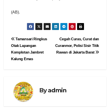
(AB).
Navigasi
Tamansari Ringkus
Cegah Curas, Curat dan
Otak Lapangan
Curanmor, Polisi Sisir Titik
pos
Komplotan Jambret
Rawan di Jakarta Barat
Kalung Emas
By
admin