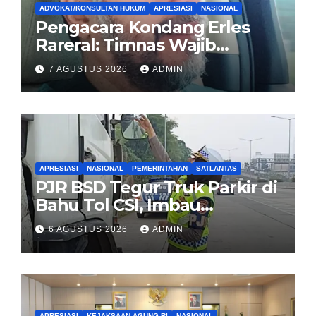
ADVOKAT/KONSULTAN HUKUM
APRESIASI
NASIONAL
Pengacara Kondang Erles
Rareral: Timnas Wajib
Menang Lawan Singapura,
7 AGUSTUS 2026
ADMIN
Jadi Kado HUT Kemerdekaan
untuk Rakyat
APRESIASI
NASIONAL
PEMERINTAHAN
SATLANTAS
PJR BSD Tegur Truk Parkir di
Bahu Tol CSI, Imbau
Pengendara Tertib
6 AGUSTUS 2026
ADMIN
APRESIASI
KEJAKSAAN AGUNG RI
NASIONAL