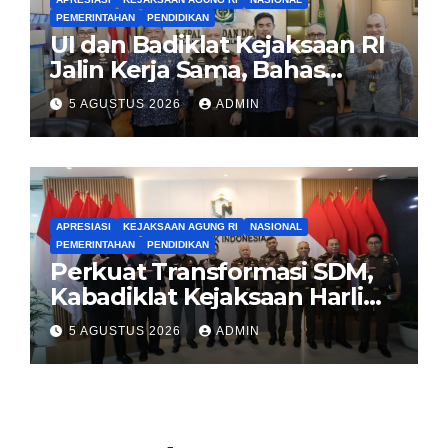
PEMERINTAHAN
PENDIDIKAN
UI dan Badiklat Kejaksaan RI
Jalin Kerja Sama, Bahas
Pembentukan Pusat Studi
5 AGUSTUS 2026
ADMIN
Kajian Kejaksaan
APRESIASI
KEJAKSAAN AGUNG RI
NASIONAL
PEMERINTAHAN
PENDIDIKAN
Perkuat Transformasi SDM,
Kabadiklat Kejaksaan Harli
Siregar Jalin Sinergi dengan
5 AGUSTUS 2026
ADMIN
LAN RI