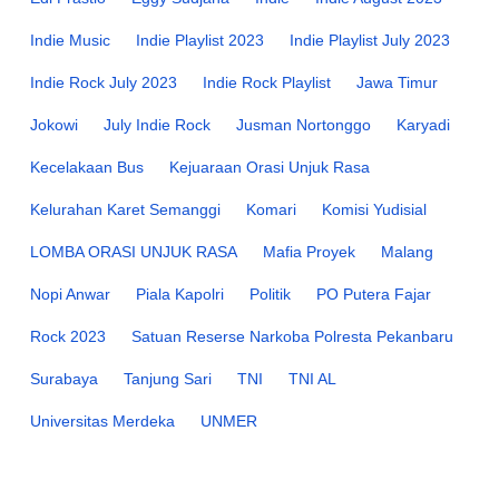
Indie Music
Indie Playlist 2023
Indie Playlist July 2023
Indie Rock July 2023
Indie Rock Playlist
Jawa Timur
Jokowi
July Indie Rock
Jusman Nortonggo
Karyadi
Kecelakaan Bus
Kejuaraan Orasi Unjuk Rasa
Kelurahan Karet Semanggi
Komari
Komisi Yudisial
LOMBA ORASI UNJUK RASA
Mafia Proyek
Malang
Nopi Anwar
Piala Kapolri
Politik
PO Putera Fajar
Rock 2023
Satuan Reserse Narkoba Polresta Pekanbaru
Surabaya
Tanjung Sari
TNI
TNI AL
Universitas Merdeka
UNMER