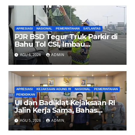
untuk Rakyat
APRESIASI
NASIONAL
PEMERINTAHAN
SATLANTAS
PJR BSD Tegur Truk Parkir di
Bahu Tol CSI, Imbau
Pengendara Tertib
AGU 6, 2026
ADMIN
APRESIASI
KEJAKSAAN AGUNG RI
NASIONAL
PEMERINTAHAN
PENDIDIKAN
UI dan Badiklat Kejaksaan RI
Jalin Kerja Sama, Bahas
Pembentukan Pusat Studi
AGU 5, 2026
ADMIN
Kajian Kejaksaan