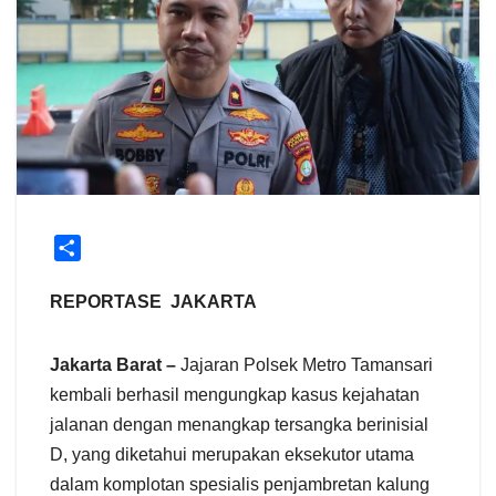
S
h
a
REPORTASE JAKARTA
r
e
Jakarta Barat –
Jajaran Polsek Metro Tamansari
kembali berhasil mengungkap kasus kejahatan
jalanan dengan menangkap tersangka berinisial
D, yang diketahui merupakan eksekutor utama
dalam komplotan spesialis penjambretan kalung