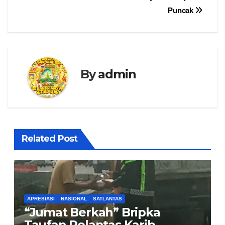
Puncak
By
admin
Related Post
APRESIASI
NASIONAL
SATLANTAS
“Jumat Berkah” Bripka
Taufan Polantas Karib