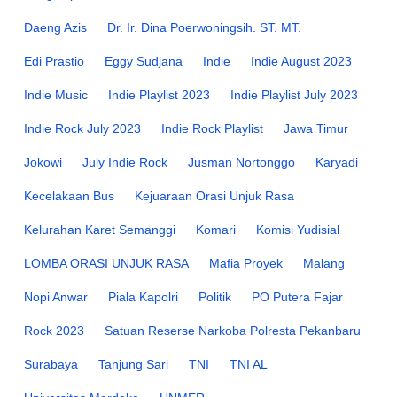
Daeng Azis
Dr. Ir. Dina Poerwoningsih. ST. MT.
Edi Prastio
Eggy Sudjana
Indie
Indie August 2023
Indie Music
Indie Playlist 2023
Indie Playlist July 2023
Indie Rock July 2023
Indie Rock Playlist
Jawa Timur
Jokowi
July Indie Rock
Jusman Nortonggo
Karyadi
Kecelakaan Bus
Kejuaraan Orasi Unjuk Rasa
Kelurahan Karet Semanggi
Komari
Komisi Yudisial
LOMBA ORASI UNJUK RASA
Mafia Proyek
Malang
Nopi Anwar
Piala Kapolri
Politik
PO Putera Fajar
Rock 2023
Satuan Reserse Narkoba Polresta Pekanbaru
Surabaya
Tanjung Sari
TNI
TNI AL