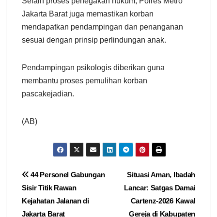
Selain proses penegakan hukum, Polres Metro
Jakarta Barat juga memastikan korban
mendapatkan pendampingan dan penanganan
sesuai dengan prinsip perlindungan anak.
Pendampingan psikologis diberikan guna
membantu proses pemulihan korban
pascakejadian.
(AB)
Navigasi
44 Personel Gabungan
Situasi Aman, Ibadah
Sisir Titik Rawan
Lancar: Satgas Damai
pos
Kejahatan Jalanan di
Cartenz-2026 Kawal
Jakarta Barat
Gereja di Kabupaten