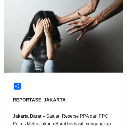
S
h
a
REPORTASE JAKARTA
r
e
Jakarta Barat –
Satuan Reserse PPA dan PPO
Polres Metro Jakarta Barat berhasil mengungkap