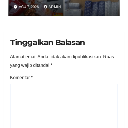
Obat Keras, Sabu Hingga
AGU 7, 2026
ADMIN
Puluhan Vape Etomidate
Diamankan
Tinggalkan Balasan
Alamat email Anda tidak akan dipublikasikan.
Ruas
yang wajib ditandai
*
Komentar
*