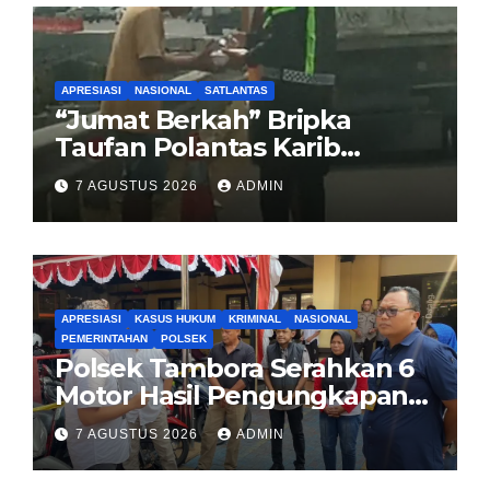
APRESIASI
NASIONAL
SATLANTAS
“Jumat Berkah” Bripka
Taufan Polantas Karib
Bagikan Nasi Kotak untuk
7 AGUSTUS 2026
ADMIN
Sopir Truk yang Mogok di KM
00 Pondok Aren
APRESIASI
KASUS HUKUM
KRIMINAL
NASIONAL
PEMERINTAHAN
POLSEK
Polsek Tambora Serahkan 6
Motor Hasil Pengungkapan
Kasus Curanmor Kepada
7 AGUSTUS 2026
ADMIN
Pemilik Yang sah