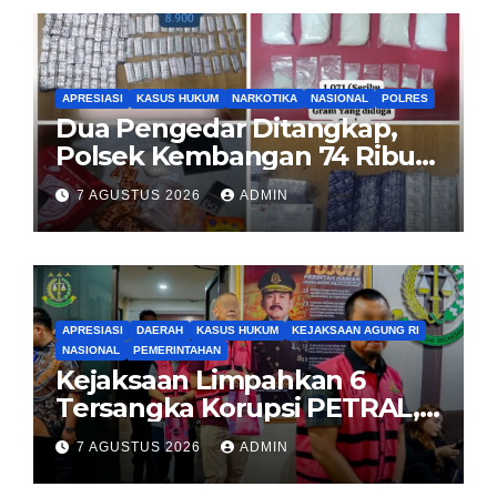
APRESIASI
KASUS HUKUM
NARKOTIKA
NASIONAL
POLRES
Dua Pengedar Ditangkap,
Polsek Kembangan 74 Ribu
Obat Keras, Sabu Hingga
7 AGUSTUS 2026
ADMIN
Puluhan Vape Etomidate
Diamankan
APRESIASI
DAERAH
KASUS HUKUM
KEJAKSAAN AGUNG RI
NASIONAL
PEMERINTAHAN
Kejaksaan Limpahkan 6
Tersangka Korupsi PETRAL,
PES dan ISC ke PN Tipikor
7 AGUSTUS 2026
ADMIN
Jakarta Pusat