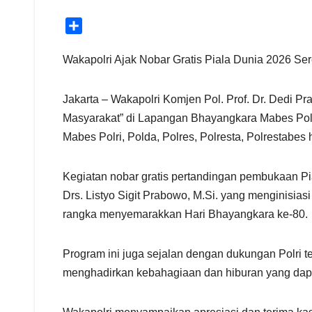
S
h
a
Wakapolri Ajak Nobar Gratis Piala Dunia 2026 Ser
r
e
Jakarta – Wakapolri Komjen Pol. Prof. Dr. Dedi P
Masyarakat” di Lapangan Bhayangkara Mabes Polri,
Mabes Polri, Polda, Polres, Polresta, Polrestabes 
Kegiatan nobar gratis pertandingan pembukaan Pia
Drs. Listyo Sigit Prabowo, M.Si. yang menginisi
rangka menyemarakkan Hari Bhayangkara ke-80.
Program ini juga sejalan dengan dukungan Polri t
menghadirkan kebahagiaan dan hiburan yang dapat