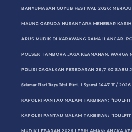
BANYUMASAN GUYUB FESTIVAL 2026: MERAJU
MAUNG GARUDA NUSANTARA MENEBAR KASIH: 
ARUS MUDIK DI KARAWANG RAMAI LANCAR, P
POLSEK TAMBORA JAGA KEAMANAN, WARGA M
POLISI GAGALKAN PEREDARAN 26,7 KG SABU
𝐒𝐞𝐥𝐚𝐦𝐚𝐭 𝐇𝐚𝐫𝐢 𝐑𝐚𝐲𝐚 𝐈𝐝𝐮𝐥 𝐅𝐢𝐭𝐫𝐢, 𝟏 𝐒𝐲𝐚𝐰𝐚𝐥 1447 𝐇 / 202
KAPOLRI PANTAU MALAM TAKBIRAN: “IDULFIT
KAPOLRI PANTAU MALAM TAKBIRAN: “IDULFIT
MUDIK LEBARAN 2026 LEBIH AMAN: ANGKA K