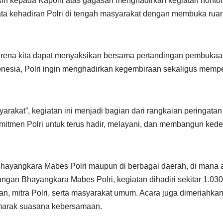
ih kepada Kapolri atas gagasan menghadirkan kegiatan nonton 
ta kehadiran Polri di tengah masyarakat dengan membuka ruang
rena kita dapat menyaksikan bersama pertandingan pembukaan 
donesia, Polri ingin menghadirkan kegembiraan sekaligus memp
rakat”, kegiatan ini menjadi bagian dari rangkaian peringatan
mitmen Polri untuk terus hadir, melayani, dan membangun ked
Bhayangkara Mabes Polri maupun di berbagai daerah, di mana 
gan Bhayangkara Mabes Polri, kegiatan dihadiri sekitar 1.030 p
, mitra Polri, serta masyarakat umum. Acara juga dimeriahkan
marak suasana kebersamaan.