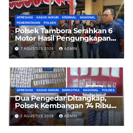
APRESIASI
KASUS HUKUM
KRIMINAL
NASIONAL
PEMERINTAHAN
POLSEK
Polsek Tambora Serahkan 6
Motor Hasil Pengungkapan
Kasus Curanmor Kepada
7 AGUSTUS 2026
ADMIN
Pemilik Yang sah
APRESIASI
KASUS HUKUM
NARKOTIKA
NASIONAL
POLRES
Dua Pengedar Ditangkap,
Polsek Kembangan 74 Ribu
Obat Keras, Sabu Hingga
7 AGUSTUS 2026
ADMIN
Puluhan Vape Etomidate
Diamankan