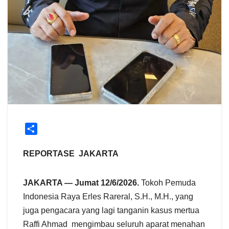
S
h
a
REPORTASE JAKARTA
r
e
JAKARTA —
Jumat 12/6/2026.
Tokoh Pemuda
Indonesia Raya Erles Rareral, S.H., M.H., yang
juga pengacara yang lagi tanganin kasus mertua
Raffi Ahmad mengimbau seluruh aparat menahan