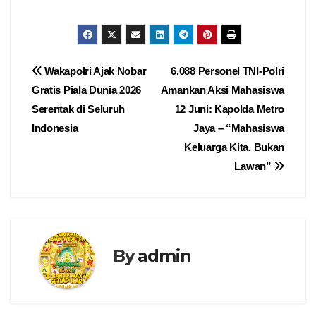
Navigasi
Wakapolri Ajak Nobar
6.088 Personel TNI-Polri
Gratis Piala Dunia 2026
Amankan Aksi Mahasiswa
pos
Serentak di Seluruh
12 Juni: Kapolda Metro
Indonesia
Jaya – “Mahasiswa
Keluarga Kita, Bukan
Lawan”
By
admin