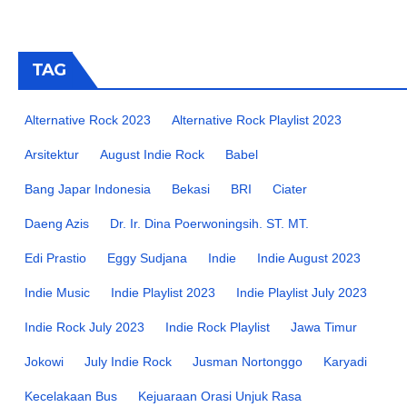
TAG
Alternative Rock 2023
Alternative Rock Playlist 2023
Arsitektur
August Indie Rock
Babel
Bang Japar Indonesia
Bekasi
BRI
Ciater
Daeng Azis
Dr. Ir. Dina Poerwoningsih. ST. MT.
Edi Prastio
Eggy Sudjana
Indie
Indie August 2023
Indie Music
Indie Playlist 2023
Indie Playlist July 2023
Indie Rock July 2023
Indie Rock Playlist
Jawa Timur
Jokowi
July Indie Rock
Jusman Nortonggo
Karyadi
Kecelakaan Bus
Kejuaraan Orasi Unjuk Rasa