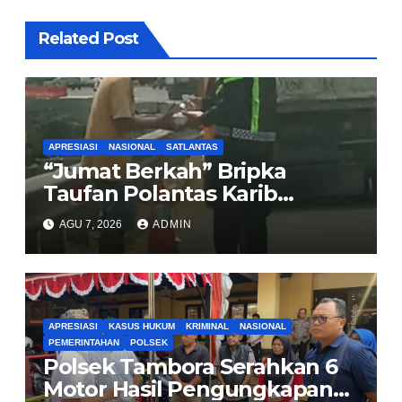
Related Post
APRESIASI
NASIONAL
SATLANTAS
“Jumat Berkah” Bripka
Taufan Polantas Karib
Bagikan Nasi Kotak untuk
AGU 7, 2026
ADMIN
Sopir Truk yang Mogok di KM
00 Pondok Aren
APRESIASI
KASUS HUKUM
KRIMINAL
NASIONAL
PEMERINTAHAN
POLSEK
Polsek Tambora Serahkan 6
Motor Hasil Pengungkapan