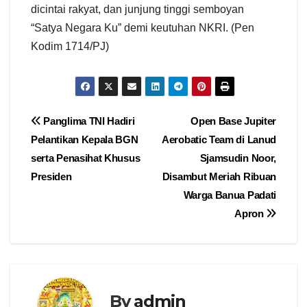
dicintai rakyat, dan junjung tinggi semboyan
“Satya Negara Ku” demi keutuhan NKRI. (Pen
Kodim 1714/PJ)
Navigasi
Panglima TNI Hadiri
Open Base Jupiter
Pelantikan Kepala BGN
Aerobatic Team di Lanud
pos
serta Penasihat Khusus
Sjamsudin Noor,
Presiden
Disambut Meriah Ribuan
Warga Banua Padati
Apron
By
admin