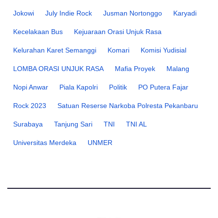
Jokowi
July Indie Rock
Jusman Nortonggo
Karyadi
Kecelakaan Bus
Kejuaraan Orasi Unjuk Rasa
Kelurahan Karet Semanggi
Komari
Komisi Yudisial
LOMBA ORASI UNJUK RASA
Mafia Proyek
Malang
Nopi Anwar
Piala Kapolri
Politik
PO Putera Fajar
Rock 2023
Satuan Reserse Narkoba Polresta Pekanbaru
Surabaya
Tanjung Sari
TNI
TNI AL
Universitas Merdeka
UNMER