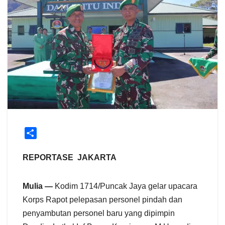
S
h
a
REPORTASE JAKARTA
r
e
Mulia —
Kodim 1714/Puncak Jaya gelar upacara
Korps Rapot pelepasan personel pindah dan
penyambutan personel baru yang dipimpin