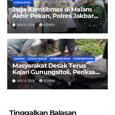
SOSIALISASI
Jaga Kamtibmas di Malam
Akhir Pekan, Polres Jakbar
Gelar KRYD Bersama Tiga
AGU 9, 2026
ADMIN
Pilar
DAERAH
KASUS HUKUM
PEMBANGUNAN
PEMERINTAHAN
Masyarakat Desak Terus
Kejari Gunungsitoli, Periksa
dan Usut Tuntas Dugaan
AGU 8, 2026
ADMIN
Korupsi Proyek Jalan
Sirombu-Afulu (MYC) Senilai
Rp321 Miliar
Tinggalkan Balasan