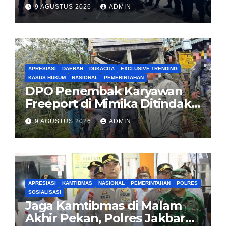
Pemuda dan 2 Bilah Parang
9 AGUSTUS 2026
ADMIN
APRESIASI
DAERAH
DUKACITA
EXCLUSIVE TRENDING
KASUS HUKUM
NASIONAL
PEMERINTAHAN
DPO Penembak Karyawan
Freeport di Mimika Ditindak
Satgas Amole-2026 di
9 AGUSTUS 2026
ADMIN
Tembagapura
APRESIASI
KAMTIBMAS
NASIONAL
PEMERINTAHAN
POLRES
SOSIALISASI
Jaga Kamtibmas di Malam
Akhir Pekan, Polres Jakbar