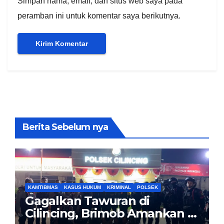
Simpan nama, email, dan situs web saya pada
peramban ini untuk komentar saya berikutnya.
Berita Sebelum nya
KAMTIBMAS
KASUS HUKUM
KRIMINAL
POLSEK
Gagalkan Tawuran di
Cilincing, Brimob Amankan 5