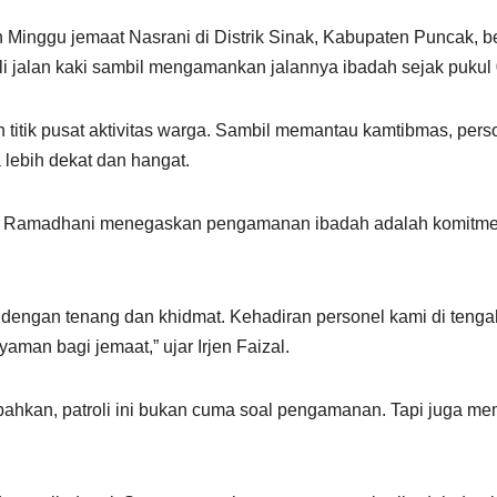
 Minggu jemaat Nasrani di Distrik Sinak, Kabupaten Puncak, 
li jalan kaki sambil mengamankan jalannya ibadah sejak pukul
n titik pusat aktivitas warga. Sambil memantau kamtibmas, pe
a lebih dekat dan hangat.
zal Ramadhani menegaskan pengamanan ibadah adalah komitmen
 dengan tenang dan khidmat. Kehadiran personel kami di teng
aman bagi jemaat,” ujar Irjen Faizal.
an, patroli ini bukan cuma soal pengamanan. Tapi juga mem