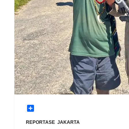
S
h
a
REPORTASE JAKARTA
r