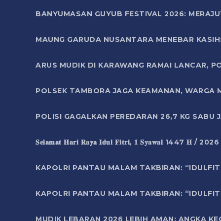
BANYUMASAN GUYUB FESTIVAL 2026: MERAJU
MAUNG GARUDA NUSANTARA MENEBAR KASIH: 
ARUS MUDIK DI KARAWANG RAMAI LANCAR, P
POLSEK TAMBORA JAGA KEAMANAN, WARGA M
POLISI GAGALKAN PEREDARAN 26,7 KG SABU
𝐒𝐞𝐥𝐚𝐦𝐚𝐭 𝐇𝐚𝐫𝐢 𝐑𝐚𝐲𝐚 𝐈𝐝𝐮𝐥 𝐅𝐢𝐭𝐫𝐢, 𝟏 𝐒𝐲𝐚𝐰𝐚𝐥 1447 𝐇 / 202
KAPOLRI PANTAU MALAM TAKBIRAN: “IDULFIT
KAPOLRI PANTAU MALAM TAKBIRAN: “IDULFIT
MUDIK LEBARAN 2026 LEBIH AMAN: ANGKA K