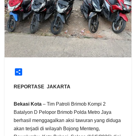
S
h
a
REPORTASE JAKARTA
r
e
Bekasi Kota
– Tim Patroli Brimob Kompi 2
Batalyon D Pelopor Brimob Polda Metro Jaya
berhasil menggagalkan aksi tawuran yang diduga
akan terjadi di wilayah Bojong Menteng,