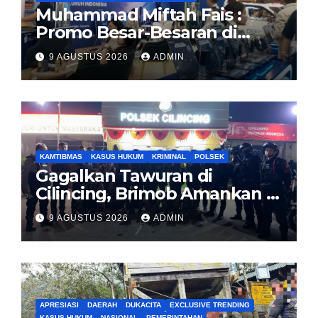
Muhammad Miftah Fais :
Promo Besar-Besaran di
GIAS, GPS.id Tawarkan Free
9 AGUSTUS 2026
ADMIN
Instalasi Free Charge
KAMTIBMAS
KASUS HUKUM
KRIMINAL
POLSEK
Gagalkan Tawuran di
Cilincing, Brimob Amankan 5
Pemuda dan 2 Bilah Parang
9 AGUSTUS 2026
ADMIN
APRESIASI
DAERAH
DUKACITA
EXCLUSIVE TRENDING
KASUS HUKUM
NASIONAL
PEMERINTAHAN