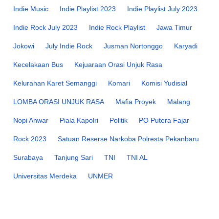
Indie Music
Indie Playlist 2023
Indie Playlist July 2023
Indie Rock July 2023
Indie Rock Playlist
Jawa Timur
Jokowi
July Indie Rock
Jusman Nortonggo
Karyadi
Kecelakaan Bus
Kejuaraan Orasi Unjuk Rasa
Kelurahan Karet Semanggi
Komari
Komisi Yudisial
LOMBA ORASI UNJUK RASA
Mafia Proyek
Malang
Nopi Anwar
Piala Kapolri
Politik
PO Putera Fajar
Rock 2023
Satuan Reserse Narkoba Polresta Pekanbaru
Surabaya
Tanjung Sari
TNI
TNI AL
Universitas Merdeka
UNMER