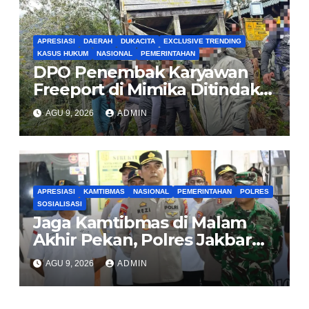
APRESIASI
DAERAH
DUKACITA
EXCLUSIVE TRENDING
KASUS HUKUM
NASIONAL
PEMERINTAHAN
DPO Penembak Karyawan
Freeport di Mimika Ditindak
Satgas Amole-2026 di
AGU 9, 2026
ADMIN
Tembagapura
APRESIASI
KAMTIBMAS
NASIONAL
PEMERINTAHAN
POLRES
SOSIALISASI
Jaga Kamtibmas di Malam
Akhir Pekan, Polres Jakbar
Gelar KRYD Bersama Tiga
AGU 9, 2026
ADMIN
Pilar