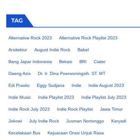
TAG
Alternative Rock 2023
Alternative Rock Playlist 2023
Arsitektur
August Indie Rock
Babel
Bang Japar Indonesia
Bekasi
BRI
Ciater
Daeng Azis
Dr. Ir. Dina Poerwoningsih. ST. MT.
Edi Prastio
Eggy Sudjana
Indie
Indie August 2023
Indie Music
Indie Playlist 2023
Indie Playlist July 2023
Indie Rock July 2023
Indie Rock Playlist
Jawa Timur
Jokowi
July Indie Rock
Jusman Nortonggo
Karyadi
Kecelakaan Bus
Kejuaraan Orasi Unjuk Rasa