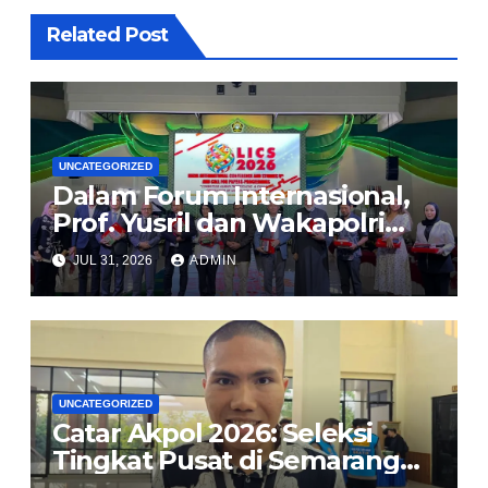
Related Post
UNCATEGORIZED
Dalam Forum Internasional,
Prof. Yusril dan Wakapolri
Serukan Penguatan
JUL 31, 2026
ADMIN
Kerangka Hukum Global
Lindungi Perempuan dan
Anak dari TPPO
UNCATEGORIZED
Catar Akpol 2026: Seleksi
Tingkat Pusat di Semarang
Usung Prinsip BETAH, Polri