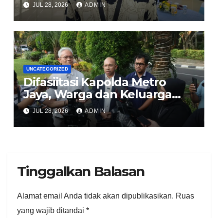
JUL 28, 2026
ADMIN
Komitmen Rekrutmen Bersih
dan Transparan
UNCATEGORIZED
Difasiitasi Kapolda Metro
Jaya, Warga dan Keluarga
Korban Imbau Jaga
JUL 28, 2026
ADMIN
Kondusivitas
Tinggalkan Balasan
Alamat email Anda tidak akan dipublikasikan.
Ruas
yang wajib ditandai
*