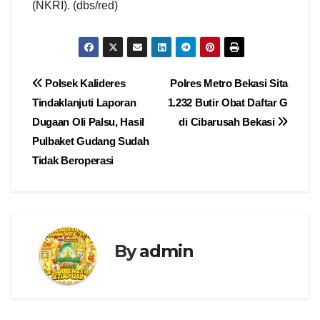
(NKRI). (dbs/red)
Navigasi
Polsek Kalideres
Polres Metro Bekasi Sita
Tindaklanjuti Laporan
1.232 Butir Obat Daftar G
pos
Dugaan Oli Palsu, Hasil
di Cibarusah Bekasi
Pulbaket Gudang Sudah
Tidak Beroperasi
By
admin