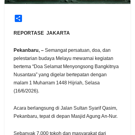
S
h
a
REPORTASE JAKARTA
r
e
​Pekanbaru, –
Semangat persatuan, doa, dan
pelestarian budaya Melayu mewarnai kegiatan
bertema “Doa Selamat Menyongsong Bangkitnya
Nusantara” yang digelar bertepatan dengan
malam 1 Muharram 1448 Hijriah, Selasa
(16/6/2026).
Acara berlangsung di Jalan Sultan Syarif Qasim,
Pekanbaru, tepat di depan Masjid Agung An-Nur.
​Sebanyak 7.000 tokoh dan masyarakat dari