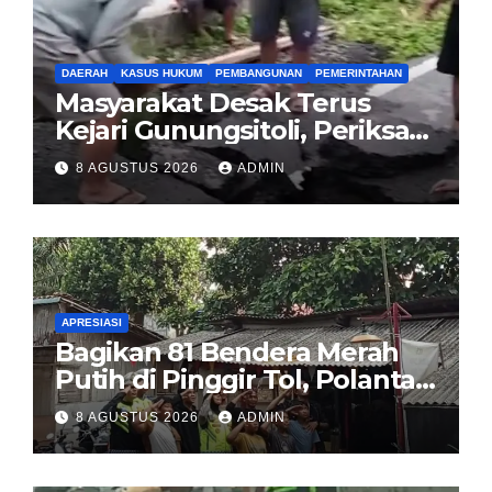
DAERAH
KASUS HUKUM
PEMBANGUNAN
PEMERINTAHAN
Masyarakat Desak Terus
Kejari Gunungsitoli, Periksa
dan Usut Tuntas Dugaan
8 AGUSTUS 2026
ADMIN
Korupsi Proyek Jalan
Sirombu-Afulu (MYC) Senilai
Rp321 Miliar
APRESIASI
Bagikan 81 Bendera Merah
Putih di Pinggir Tol, Polantas
Karib BSD Ajak Warga Miskin
8 AGUSTUS 2026
ADMIN
Kibarkan Sang Saka