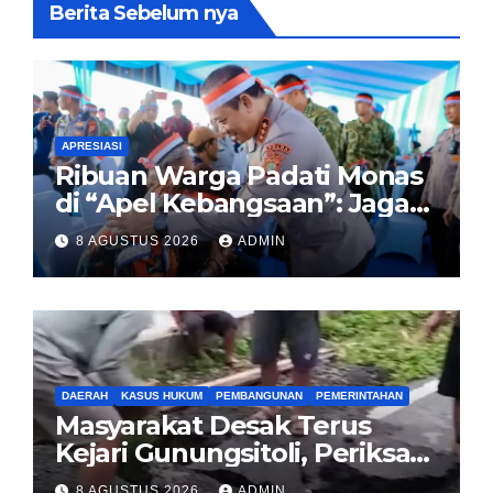
Berita Sebelum nya
APRESIASI
Ribuan Warga Padati Monas
di “Apel Kebangsaan”: Jaga
Jakarta Berarti Jaga
8 AGUSTUS 2026
ADMIN
Indonesia
DAERAH
KASUS HUKUM
PEMBANGUNAN
PEMERINTAHAN
Masyarakat Desak Terus
Kejari Gunungsitoli, Periksa
dan Usut Tuntas Dugaan
8 AGUSTUS 2026
ADMIN