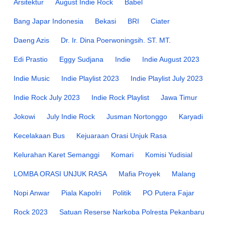
Arsitektur
August Indie Rock
Babel
Bang Japar Indonesia
Bekasi
BRI
Ciater
Daeng Azis
Dr. Ir. Dina Poerwoningsih. ST. MT.
Edi Prastio
Eggy Sudjana
Indie
Indie August 2023
Indie Music
Indie Playlist 2023
Indie Playlist July 2023
Indie Rock July 2023
Indie Rock Playlist
Jawa Timur
Jokowi
July Indie Rock
Jusman Nortonggo
Karyadi
Kecelakaan Bus
Kejuaraan Orasi Unjuk Rasa
Kelurahan Karet Semanggi
Komari
Komisi Yudisial
LOMBA ORASI UNJUK RASA
Mafia Proyek
Malang
Nopi Anwar
Piala Kapolri
Politik
PO Putera Fajar
Rock 2023
Satuan Reserse Narkoba Polresta Pekanbaru