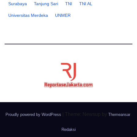
Surabaya
Tanjung Sari
TNI
TNI AL
Universitas Merdeka
UNMER
|
Theme: Newsup by
.
Proudly powered by WordPress
Themeansar
Redaksi