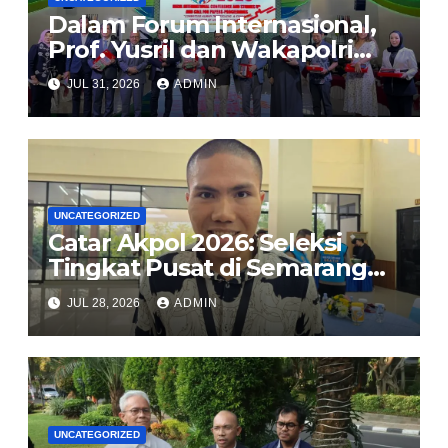
Dalam Forum Internasional,
Prof. Yusril dan Wakapolri
Serukan Penguatan
JUL 31, 2026
ADMIN
Kerangka Hukum Global
Lindungi Perempuan dan
Anak dari TPPO
UNCATEGORIZED
Catar Akpol 2026: Seleksi
Tingkat Pusat di Semarang
Usung Prinsip BETAH, Polri
JUL 28, 2026
ADMIN
Komitmen Rekrutmen Bersih
dan Transparan
UNCATEGORIZED