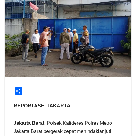
S
h
a
REPORTASE JAKARTA
r
e
Jakarta Barat
, Polsek Kalideres Polres Metro
Jakarta Barat bergerak cepat menindaklanjuti