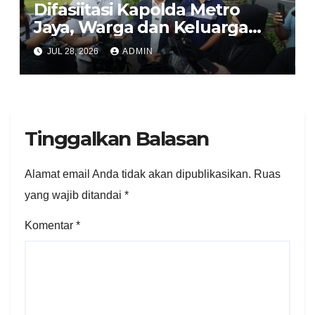
Difasiitasi Kapolda Metro
Jaya, Warga dan Keluarga
Korban Imbau Jaga
JUL 28, 2026
ADMIN
Kondusivitas
Tinggalkan Balasan
Alamat email Anda tidak akan dipublikasikan.
Ruas
yang wajib ditandai
*
Komentar
*