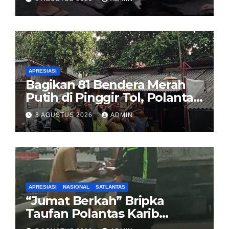
Korupsi Proyek Jalan
Sirombu-Afulu (MYC) Senilai
Rp321 Miliar
APRESIASI
Bagikan 81 Bendera Merah
Putih di Pinggir Tol, Polantas
Karib BSD Ajak Warga Miskin
8 AGUSTUS 2026
ADMIN
Kibarkan Sang Saka
APRESIASI
NASIONAL
SATLANTAS
“Jumat Berkah” Bripka
Taufan Polantas Karib
Bagikan Nasi Kotak untuk