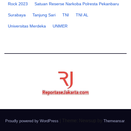
Rock 2023
Satuan Reserse Narkoba Polresta Pekanbaru
Surabaya
Tanjung Sari
TNI
TNI AL
Universitas Merdeka
UNMER
|
Theme: Newsup by
.
Proudly powered by WordPress
Themeansar