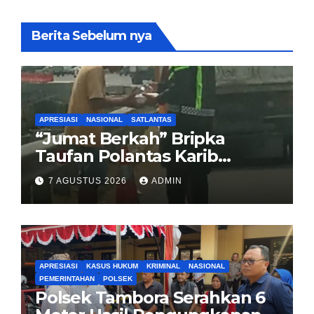
Berita Sebelum nya
APRESIASI
NASIONAL
SATLANTAS
“Jumat Berkah” Bripka
Taufan Polantas Karib
Bagikan Nasi Kotak untuk
7 AGUSTUS 2026
ADMIN
Sopir Truk yang Mogok di KM
00 Pondok Aren
APRESIASI
KASUS HUKUM
KRIMINAL
NASIONAL
PEMERINTAHAN
POLSEK
Polsek Tambora Serahkan 6