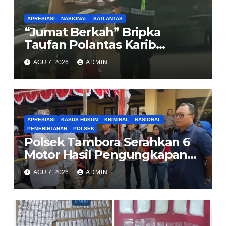
APRESIASI
NASIONAL
SATLANTAS
“Jumat Berkah” Bripka
Taufan Polantas Karib
Bagikan Nasi Kotak untuk
AGU 7, 2026
ADMIN
Sopir Truk yang Mogok di KM
00 Pondok Aren
APRESIASI
KASUS HUKUM
KRIMINAL
NASIONAL
PEMERINTAHAN
POLSEK
Polsek Tambora Serahkan 6
Motor Hasil Pengungkapan
Kasus Curanmor Kepada
AGU 7, 2026
ADMIN
Pemilik Yang sah