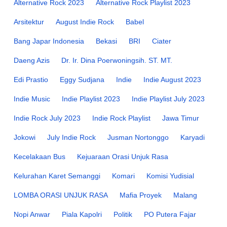
Alternative Rock 2023
Alternative Rock Playlist 2023
Arsitektur
August Indie Rock
Babel
Bang Japar Indonesia
Bekasi
BRI
Ciater
Daeng Azis
Dr. Ir. Dina Poerwoningsih. ST. MT.
Edi Prastio
Eggy Sudjana
Indie
Indie August 2023
Indie Music
Indie Playlist 2023
Indie Playlist July 2023
Indie Rock July 2023
Indie Rock Playlist
Jawa Timur
Jokowi
July Indie Rock
Jusman Nortonggo
Karyadi
Kecelakaan Bus
Kejuaraan Orasi Unjuk Rasa
Kelurahan Karet Semanggi
Komari
Komisi Yudisial
LOMBA ORASI UNJUK RASA
Mafia Proyek
Malang
Nopi Anwar
Piala Kapolri
Politik
PO Putera Fajar