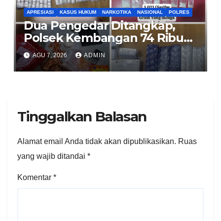
APRESIASI
KASUS HUKUM
NARKOTIKA
NASIONAL
POLRES
Dua Pengedar Ditangkap,
Polsek Kembangan 74 Ribu
Obat Keras, Sabu Hingga
AGU 7, 2026
ADMIN
Puluhan Vape Etomidate
Diamankan
Tinggalkan Balasan
Alamat email Anda tidak akan dipublikasikan.
Ruas
yang wajib ditandai
*
Komentar
*