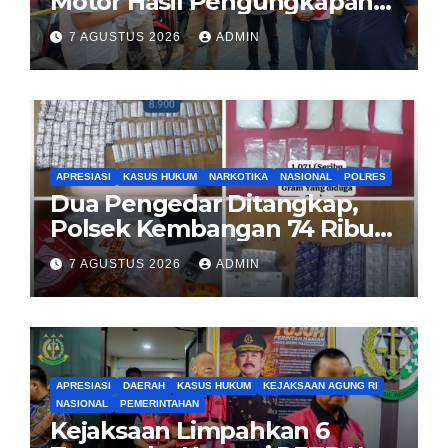
Motor Hasil Pengungkapan
Kasus Curanmor Kepada
7 AGUSTUS 2026
ADMIN
Pemilik Yang sah
APRESIASI
KASUS HUKUM
NARKOTIKA
NASIONAL
POLRES
Dua Pengedar Ditangkap,
Polsek Kembangan 74 Ribu
Obat Keras, Sabu Hingga
7 AGUSTUS 2026
ADMIN
Puluhan Vape Etomidate
Diamankan
APRESIASI
DAERAH
KASUS HUKUM
KEJAKSAAN AGUNG RI
NASIONAL
PEMERINTAHAN
Kejaksaan Limpahkan 6