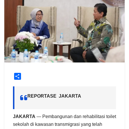
S
h
a
REPORTASE JAKARTA
r
e
JAKARTA
— Pembangunan dan rehabilitasi toilet
sekolah di kawasan transmigrasi yang telah