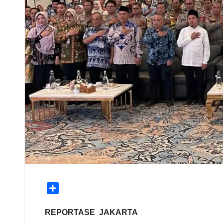
S
h
a
REPORTASE JAKARTA