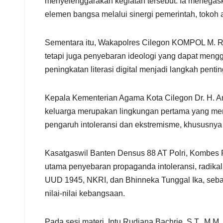
menyelenggarakan kegiatan tersebut. Ia menegask
elemen bangsa melalui sinergi pemerintah, tokoh
Sementara itu, Wakapolres Cilegon KOMPOL M. R
tetapi juga penyebaran ideologi yang dapat mengg
peningkatan literasi digital menjadi langkah pe
Kepala Kementerian Agama Kota Cilegon Dr. H. A
keluarga merupakan lingkungan pertama yang men
pengaruh intoleransi dan ekstremisme, khususnya
Kasatgaswil Banten Densus 88 AT Polri, Kombes Po
utama penyebaran propaganda intoleransi, radikali
UUD 1945, NKRI, dan Bhinneka Tunggal Ika, seba
nilai-nilai kebangsaan.
Pada sesi materi, Iptu Rudiana Bachrie, S.T., M.