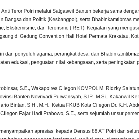
Anti Teror Polri melalui Satgaswil Banten bekerja sama denga
n Bangsa dan Politik (Kesbangpol), serta Bhabinkamtibmas 
sme, Ekstremisme, dan Terorisme (IRET). Kegiatan yang meng
gsung di Gedung Convention Hall Hotel Permata Krakatau, Kot
erdiri dari penyuluh agama, perangkat desa, dan Bhabinkamtibm
tan edukasi, penguatan nilai kebangsaan, serta peningkatan 
 Robinsar, S.E., Wakapolres Cilegon KOMPOL M. Ridzky Salatun
ovinsi Banten Novriyadi Purwansyah, S.IP., M.Si., Kakanwil Kem
o Bintan, S.H., M.H., Ketua FKUB Kota Cilegon Dr. K.H. Abdul
a Cilegon Fajar Hadi Prabowo, S.E., serta sejumlah unsur peme
enyampaikan apresiasi kepada Densus 88 AT Polri dan seluru