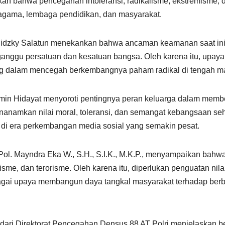
an bahwa pencegahan intoleransi, radikalisme, ekstremisme, d
 agama, lembaga pendidikan, dan masyarakat.
idzky Salatun menekankan bahwa ancaman keamanan saat ini t
anggu persatuan dan kesatuan bangsa. Oleh karena itu, upaya de
nting dalam mencegah berkembangnya paham radikal di tengah m
min Hidayat menyoroti pentingnya peran keluarga dalam membe
anamkan nilai moral, toleransi, dan semangat kebangsaan s
 di era perkembangan media sosial yang semakin pesat.
l. Mayndra Eka W., S.H., S.I.K., M.K.P., menyampaikan bahwa 
sme, dan terorisme. Oleh karena itu, diperlukan penguatan nila
gai upaya membangun daya tangkal masyarakat terhadap berba
M. dari Direktorat Pencegahan Densus 88 AT Polri menjelaskan 