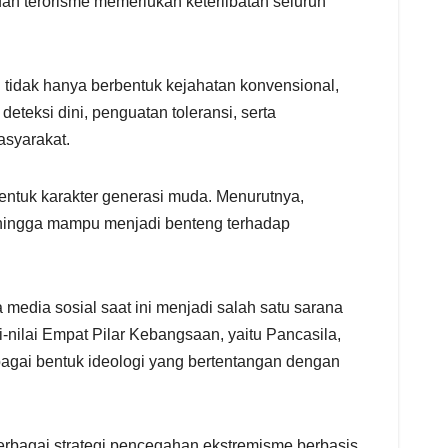
an terorisme memerlukan keterlibatan seluruh
idak hanya berbentuk kejahatan konvensional,
teksi dini, penguatan toleransi, serta
asyarakat.
ntuk karakter generasi muda. Menurutnya,
ehingga mampu menjadi benteng terhadap
media sosial saat ini menjadi salah satu sarana
i-nilai Empat Pilar Kebangsaan, yaitu Pancasila,
gai bentuk ideologi yang bertentangan dengan
berbagai strategi pencegahan ekstremisme berbasis