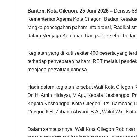
r
e
Banten, Kota Cilegon, 25 Juni 2026 –
Densus 88 
Kementerian Agama Kota Cilegon, Badan Kesatua
rangka pencegahan paham Intoleransi, Radikali
dalam Menjaga Keutuhan Bangsa” tersebut berlan
Kegiatan yang diikuti sekitar 400 peserta yang t
terhadap penyebaran paham IRET melalui pendeka
menjaga persatuan bangsa.
Hadir dalam kegiatan tersebut Wali Kota Cilegon
Dr. H. Amin Hidayat, M.Ag., Kepala Kesbangpol Pr
Kepala Kesbangpol Kota Cilegon Drs. Bambang Hari
Cilegon KH. Zubaidi Ahyani, B.A., Wakil Wali Kot
Dalam sambutannya, Wali Kota Cilegon Robinsar m