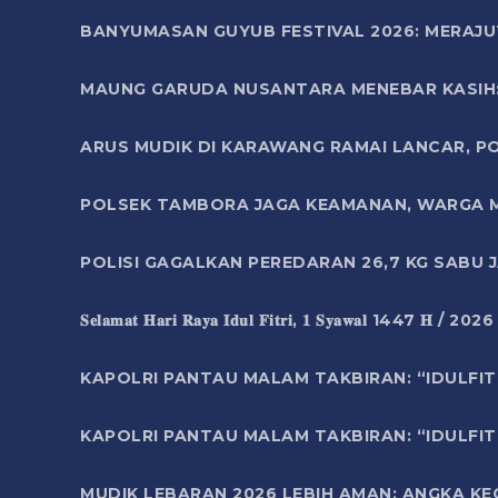
BANYUMASAN GUYUB FESTIVAL 2026: MERAJU
MAUNG GARUDA NUSANTARA MENEBAR KASIH: 
ARUS MUDIK DI KARAWANG RAMAI LANCAR, P
POLSEK TAMBORA JAGA KEAMANAN, WARGA M
POLISI GAGALKAN PEREDARAN 26,7 KG SABU
𝐒𝐞𝐥𝐚𝐦𝐚𝐭 𝐇𝐚𝐫𝐢 𝐑𝐚𝐲𝐚 𝐈𝐝𝐮𝐥 𝐅𝐢𝐭𝐫𝐢, 𝟏 𝐒𝐲𝐚𝐰𝐚𝐥 1447 𝐇 / 202
KAPOLRI PANTAU MALAM TAKBIRAN: “IDULFIT
KAPOLRI PANTAU MALAM TAKBIRAN: “IDULFIT
MUDIK LEBARAN 2026 LEBIH AMAN: ANGKA K