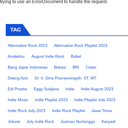
trying to use an ErrorDocument to handle the request.
TAG
Alternative Rock 2023
Alternative Rock Playlist 2023
Arsitektur
August Indie Rock
Babel
Bang Japar Indonesia
Bekasi
BRI
Ciater
Daeng Azis
Dr. Ir. Dina Poerwoningsih. ST. MT.
Edi Prastio
Eggy Sudjana
Indie
Indie August 2023
Indie Music
Indie Playlist 2023
Indie Playlist July 2023
Indie Rock July 2023
Indie Rock Playlist
Jawa Timur
Jokowi
July Indie Rock
Jusman Nortonggo
Karyadi