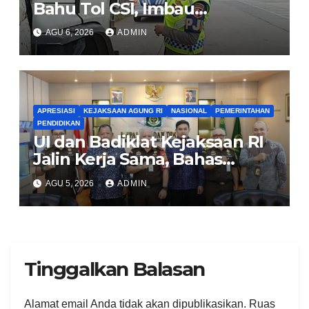
Bahu Tol CSI, Imbau
Pengendara Tertib
AGU 6, 2026
ADMIN
APRESIASI
KEJAKSAAN AGUNG RI
NASIONAL
PEMERINTAHAN
PENDIDIKAN
UI dan Badiklat Kejaksaan RI
Jalin Kerja Sama, Bahas
Pembentukan Pusat Studi
AGU 5, 2026
ADMIN
Kajian Kejaksaan
Tinggalkan Balasan
Alamat email Anda tidak akan dipublikasikan.
Ruas