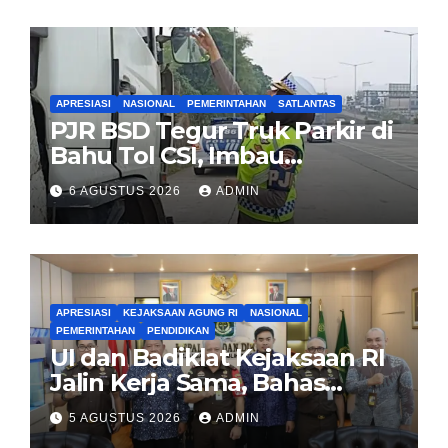
untuk Rakyat
APRESIASI
NASIONAL
PEMERINTAHAN
SATLANTAS
PJR BSD Tegur Truk Parkir di
Bahu Tol CSI, Imbau
Pengendara Tertib
6 AGUSTUS 2026
ADMIN
APRESIASI
KEJAKSAAN AGUNG RI
NASIONAL
PEMERINTAHAN
PENDIDIKAN
UI dan Badiklat Kejaksaan RI
Jalin Kerja Sama, Bahas
Pembentukan Pusat Studi
5 AGUSTUS 2026
ADMIN
Kajian Kejaksaan