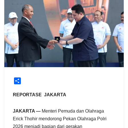
S
h
a
REPORTASE JAKARTA
r
e
JAKARTA —
Menteri Pemuda dan Olahraga
Erick Thohir mendorong Pekan Olahraga Polri
2026 menjadi bagian dari gerakan