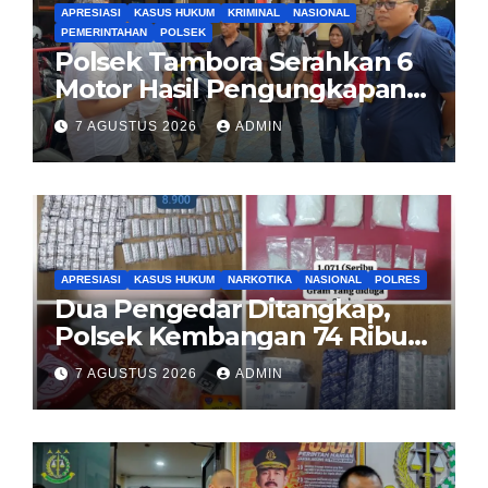
APRESIASI
KASUS HUKUM
KRIMINAL
NASIONAL
PEMERINTAHAN
POLSEK
Polsek Tambora Serahkan 6
Motor Hasil Pengungkapan
Kasus Curanmor Kepada
7 AGUSTUS 2026
ADMIN
Pemilik Yang sah
APRESIASI
KASUS HUKUM
NARKOTIKA
NASIONAL
POLRES
Dua Pengedar Ditangkap,
Polsek Kembangan 74 Ribu
Obat Keras, Sabu Hingga
7 AGUSTUS 2026
ADMIN
Puluhan Vape Etomidate
Diamankan