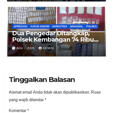
APRESIASI
KASUS HUKUM
NARKOTIKA
NASIONAL
POLRES
Dua Pengedar Ditangkap,
Polsek Kembangan 74 Ribu
Obat Keras, Sabu Hingga
AGU 7, 2026
ADMIN
Puluhan Vape Etomidate
Diamankan
Tinggalkan Balasan
Alamat email Anda tidak akan dipublikasikan.
Ruas
yang wajib ditandai
*
Komentar
*