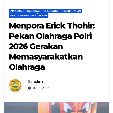
APRESIASI
NASIONAL
OLAHRAGA
PEMERINTAHAN
POLDA METRO JAYA
POLRI
Menpora Erick Thohir:
Pekan Olahraga Polri
2026 Gerakan
Memasyarakatkan
Olahraga
By
admin
JUL 1, 2026