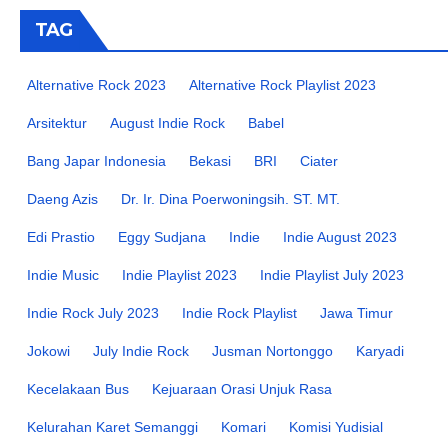
TAG
Alternative Rock 2023
Alternative Rock Playlist 2023
Arsitektur
August Indie Rock
Babel
Bang Japar Indonesia
Bekasi
BRI
Ciater
Daeng Azis
Dr. Ir. Dina Poerwoningsih. ST. MT.
Edi Prastio
Eggy Sudjana
Indie
Indie August 2023
Indie Music
Indie Playlist 2023
Indie Playlist July 2023
Indie Rock July 2023
Indie Rock Playlist
Jawa Timur
Jokowi
July Indie Rock
Jusman Nortonggo
Karyadi
Kecelakaan Bus
Kejuaraan Orasi Unjuk Rasa
Kelurahan Karet Semanggi
Komari
Komisi Yudisial