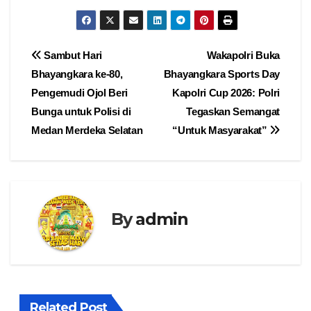
Navigasi
Sambut Hari
Wakapolri Buka
Bhayangkara ke-80,
Bhayangkara Sports Day
pos
Pengemudi Ojol Beri
Kapolri Cup 2026: Polri
Bunga untuk Polisi di
Tegaskan Semangat
Medan Merdeka Selatan
“Untuk Masyarakat”
By
admin
Related Post