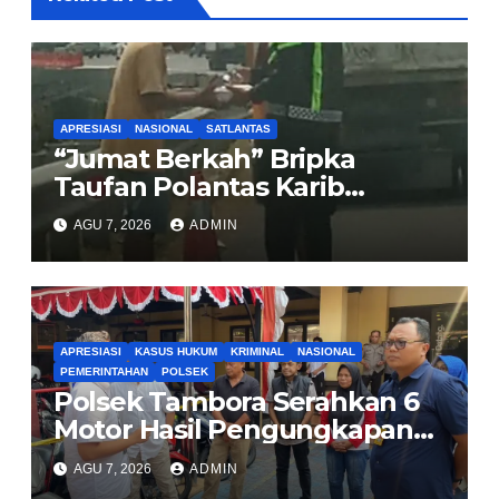
APRESIASI
NASIONAL
SATLANTAS
“Jumat Berkah” Bripka
Taufan Polantas Karib
Bagikan Nasi Kotak untuk
AGU 7, 2026
ADMIN
Sopir Truk yang Mogok di KM
00 Pondok Aren
APRESIASI
KASUS HUKUM
KRIMINAL
NASIONAL
PEMERINTAHAN
POLSEK
Polsek Tambora Serahkan 6
Motor Hasil Pengungkapan
Kasus Curanmor Kepada
AGU 7, 2026
ADMIN
Pemilik Yang sah