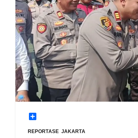
S
h
a
REPORTASE JAKARTA