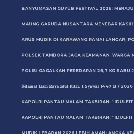
BANYUMASAN GUYUB FESTIVAL 2026: MERAJU
MAUNG GARUDA NUSANTARA MENEBAR KASIH: 
ARUS MUDIK DI KARAWANG RAMAI LANCAR, P
POLSEK TAMBORA JAGA KEAMANAN, WARGA M
POLISI GAGALKAN PEREDARAN 26,7 KG SABU
𝐒𝐞𝐥𝐚𝐦𝐚𝐭 𝐇𝐚𝐫𝐢 𝐑𝐚𝐲𝐚 𝐈𝐝𝐮𝐥 𝐅𝐢𝐭𝐫𝐢, 𝟏 𝐒𝐲𝐚𝐰𝐚𝐥 1447 𝐇 / 202
KAPOLRI PANTAU MALAM TAKBIRAN: “IDULFIT
KAPOLRI PANTAU MALAM TAKBIRAN: “IDULFIT
MUDIK LEBARAN 2026 LEBIH AMAN: ANGKA K