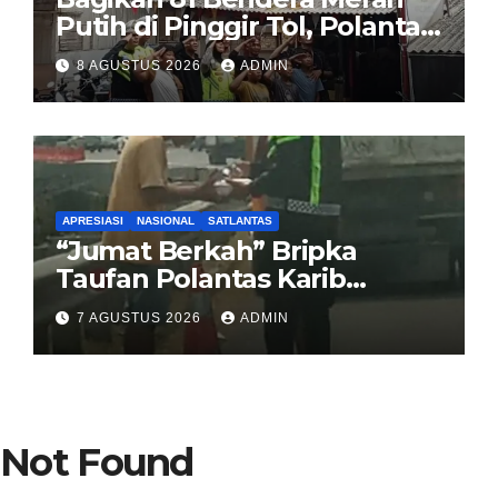
Putih di Pinggir Tol, Polantas
Karib BSD Ajak Warga Miskin
8 AGUSTUS 2026
ADMIN
Kibarkan Sang Saka
APRESIASI
NASIONAL
SATLANTAS
“Jumat Berkah” Bripka
Taufan Polantas Karib
Bagikan Nasi Kotak untuk
7 AGUSTUS 2026
ADMIN
Sopir Truk yang Mogok di KM
00 Pondok Aren
Not Found