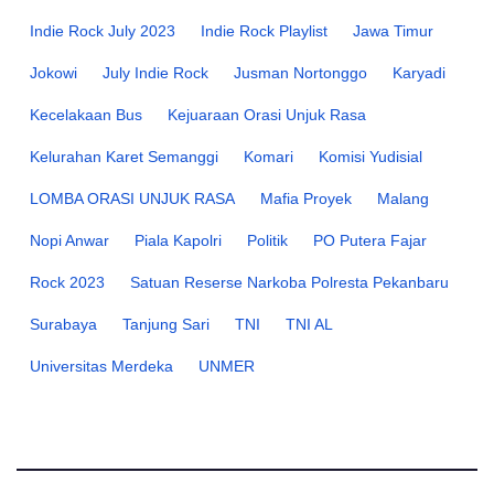
Indie Rock July 2023
Indie Rock Playlist
Jawa Timur
Jokowi
July Indie Rock
Jusman Nortonggo
Karyadi
Kecelakaan Bus
Kejuaraan Orasi Unjuk Rasa
Kelurahan Karet Semanggi
Komari
Komisi Yudisial
LOMBA ORASI UNJUK RASA
Mafia Proyek
Malang
Nopi Anwar
Piala Kapolri
Politik
PO Putera Fajar
Rock 2023
Satuan Reserse Narkoba Polresta Pekanbaru
Surabaya
Tanjung Sari
TNI
TNI AL
Universitas Merdeka
UNMER