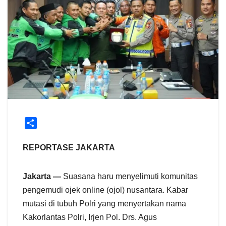
S
h
a
REPORTASE JAKARTA
r
e
Jakarta —
Suasana haru menyelimuti komunitas
pengemudi ojek online (ojol) nusantara. Kabar
mutasi di tubuh Polri yang menyertakan nama
Kakorlantas Polri, Irjen Pol. Drs. Agus