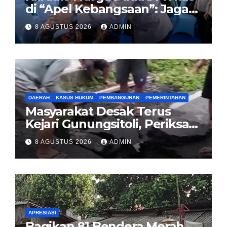
di “Apel Kebangsaan”: Jaga
Jakarta Berarti Jaga
8 AGUSTUS 2026
ADMIN
Indonesia
DAERAH
KASUS HUKUM
PEMBANGUNAN
PEMERINTAHAN
Masyarakat Desak Terus
Kejari Gunungsitoli, Periksa
dan Usut Tuntas Dugaan
8 AGUSTUS 2026
ADMIN
Korupsi Proyek Jalan
Sirombu-Afulu (MYC) Senilai
Rp321 Miliar
APRESIASI
Bagikan 81 Bendera Merah