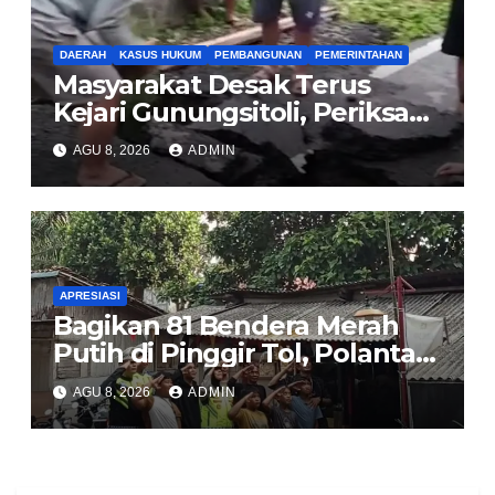
DAERAH
KASUS HUKUM
PEMBANGUNAN
PEMERINTAHAN
Masyarakat Desak Terus
Kejari Gunungsitoli, Periksa
dan Usut Tuntas Dugaan
AGU 8, 2026
ADMIN
Korupsi Proyek Jalan
Sirombu-Afulu (MYC) Senilai
Rp321 Miliar
APRESIASI
Bagikan 81 Bendera Merah
Putih di Pinggir Tol, Polantas
Karib BSD Ajak Warga Miskin
AGU 8, 2026
ADMIN
Kibarkan Sang Saka