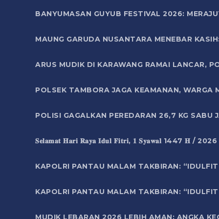
BANYUMASAN GUYUB FESTIVAL 2026: MERAJU
MAUNG GARUDA NUSANTARA MENEBAR KASIH: 
ARUS MUDIK DI KARAWANG RAMAI LANCAR, P
POLSEK TAMBORA JAGA KEAMANAN, WARGA M
POLISI GAGALKAN PEREDARAN 26,7 KG SABU
𝐒𝐞𝐥𝐚𝐦𝐚𝐭 𝐇𝐚𝐫𝐢 𝐑𝐚𝐲𝐚 𝐈𝐝𝐮𝐥 𝐅𝐢𝐭𝐫𝐢, 𝟏 𝐒𝐲𝐚𝐰𝐚𝐥 1447 𝐇 / 202
KAPOLRI PANTAU MALAM TAKBIRAN: “IDULFIT
KAPOLRI PANTAU MALAM TAKBIRAN: “IDULFIT
MUDIK LEBARAN 2026 LEBIH AMAN: ANGKA K