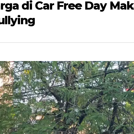
ga di Car Free Day Maka
llying