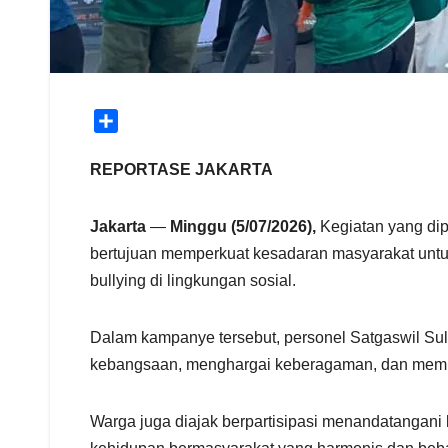
S
h
a
REPORTASE JAKARTA
r
e
Jakarta
—
Minggu (5/07/2026),
Kegiatan yang dip
bertujuan memperkuat kesadaran masyarakat untu
bullying di lingkungan sosial.
Dalam kampanye tersebut, personel Satgaswil Su
kebangsaan, menghargai keberagaman, dan memba
Warga juga diajak berpartisipasi menandatangani 