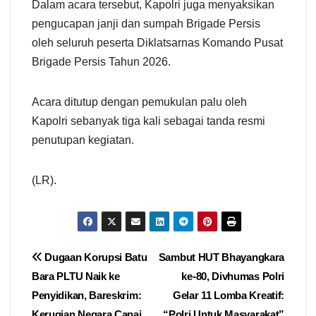
Dalam acara tersebut, Kapolri juga menyaksikan
pengucapan janji dan sumpah Brigade Persis
oleh seluruh peserta Diklatsarnas Komando Pusat
Brigade Persis Tahun 2026.
Acara ditutup dengan pemukulan palu oleh
Kapolri sebanyak tiga kali sebagai tanda resmi
penutupan kegiatan.
(LR).
Navigasi
Dugaan Korupsi Batu
Sambut HUT Bhayangkara
Bara PLTU Naik ke
ke-80, Divhumas Polri
pos
Penyidikan, Bareskrim:
Gelar 11 Lomba Kreatif:
Kerugian Negara Capai
“Polri Untuk Masyarakat”