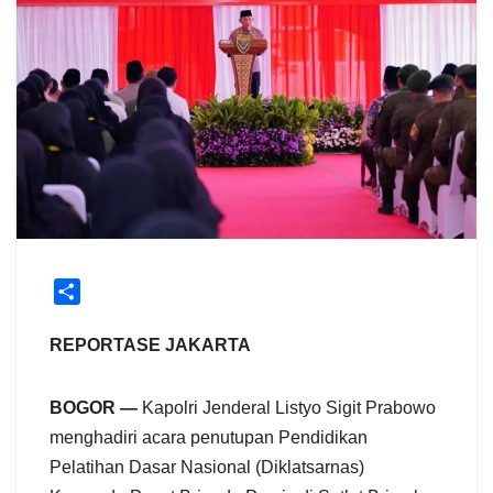
S
h
a
REPORTASE JAKARTA
r
e
BOGOR —
Kapolri Jenderal Listyo Sigit Prabowo
menghadiri acara penutupan Pendidikan
Pelatihan Dasar Nasional (Diklatsarnas)