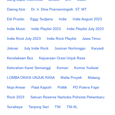
Daeng Azis
Dr. Ir. Dina Poerwoningsih. ST. MT.
Edi Prastio
Eggy Sudjana
Indie
Indie August 2023
Indie Music
Indie Playlist 2023
Indie Playlist July 2023
Indie Rock July 2023
Indie Rock Playlist
Jawa Timur
Jokowi
July Indie Rock
Jusman Nortonggo
Karyadi
Kecelakaan Bus
Kejuaraan Orasi Unjuk Rasa
Kelurahan Karet Semanggi
Komari
Komisi Yudisial
LOMBA ORASI UNJUK RASA
Mafia Proyek
Malang
Nopi Anwar
Piala Kapolri
Politik
PO Putera Fajar
Rock 2023
Satuan Reserse Narkoba Polresta Pekanbaru
Surabaya
Tanjung Sari
TNI
TNI AL