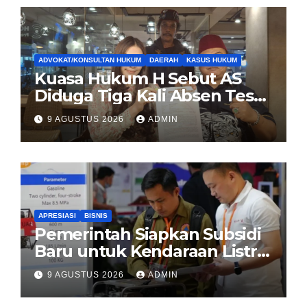
ADVOKAT/KONSULTAN HUKUM
DAERAH
KASUS HUKUM
Kuasa Hukum H Sebut AS
Diduga Tiga Kali Absen Tes
DNA, Minta Proses Hukum
9 AGUSTUS 2026
ADMIN
Dibuka Secara Terang
APRESIASI
BISNIS
Pemerintah Siapkan Subsidi
Baru untuk Kendaraan Listrik
di 2026
9 AGUSTUS 2026
ADMIN