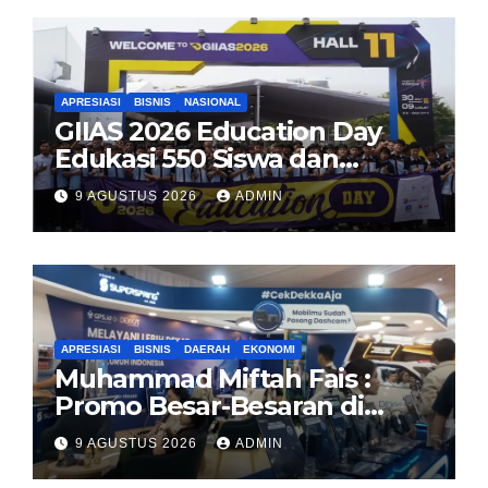
APRESIASI
BISNIS
NASIONAL
GIIAS 2026 Education Day
Edukasi 550 Siswa dan
Mahasiswa Soal Teknologi EV
9 AGUSTUS 2026
ADMIN
dan Industri Otomotif
APRESIASI
BISNIS
DAERAH
EKONOMI
Muhammad Miftah Fais :
Promo Besar-Besaran di
GIAS, GPS.id Tawarkan Free
9 AGUSTUS 2026
ADMIN
Instalasi Free Charge