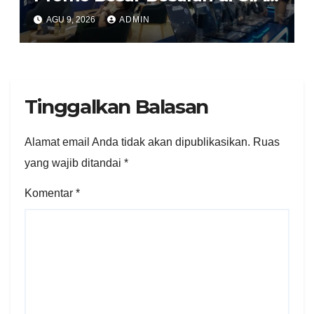
GPS.id Tawarkan Free
AGU 9, 2026
ADMIN
Instalasi Free Charge
Tinggalkan Balasan
Alamat email Anda tidak akan dipublikasikan.
Ruas
yang wajib ditandai
*
Komentar
*