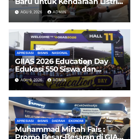
Baru untuk Kendaraan Listrik
di 2026
AGU 9, 2026
ADMIN
APRESIASI
BISNIS
NASIONAL
GIIAS 2026 Education Day
Edukasi 550 Siswa dan
Mahasiswa Soal Teknologi EV
AGU 9, 2026
ADMIN
dan Industri Otomotif
APRESIASI
BISNIS
DAERAH
EKONOMI
Muhammad Miftah Fais :
Promo Besar-Besaran di GIAS,