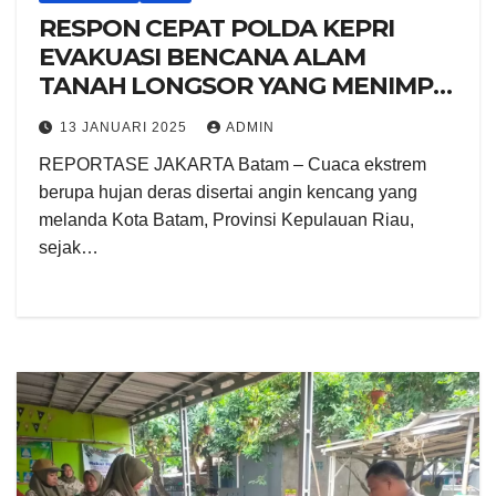
RESPON CEPAT POLDA KEPRI
EVAKUASI BENCANA ALAM
TANAH LONGSOR YANG MENIMPA
RUMAH WARGA DI TIBAN
13 JANUARI 2025
ADMIN
KOPERASI
REPORTASE JAKARTA Batam – Cuaca ekstrem
berupa hujan deras disertai angin kencang yang
melanda Kota Batam, Provinsi Kepulauan Riau,
sejak…