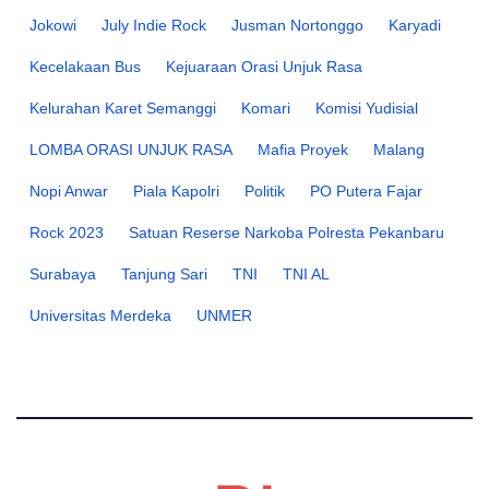
Jokowi
July Indie Rock
Jusman Nortonggo
Karyadi
Kecelakaan Bus
Kejuaraan Orasi Unjuk Rasa
Kelurahan Karet Semanggi
Komari
Komisi Yudisial
LOMBA ORASI UNJUK RASA
Mafia Proyek
Malang
Nopi Anwar
Piala Kapolri
Politik
PO Putera Fajar
Rock 2023
Satuan Reserse Narkoba Polresta Pekanbaru
Surabaya
Tanjung Sari
TNI
TNI AL
Universitas Merdeka
UNMER