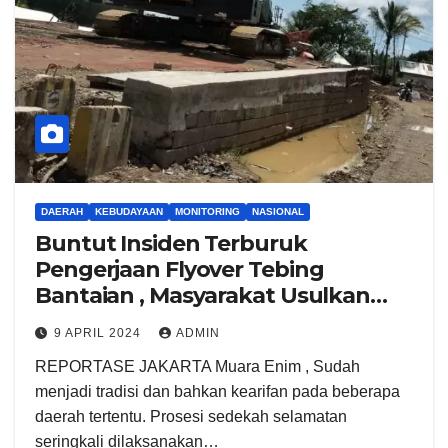
DAERAH
KEBUDAYAAN
MONITORING
NASIONAL
Buntut Insiden Terburuk
Pengerjaan Flyover Tebing
Bantaian , Masyarakat Usulkan
Potong Kerbau Dan Gelar Doa
9 APRIL 2024
ADMIN
Bersama
REPORTASE JAKARTA Muara Enim , Sudah
menjadi tradisi dan bahkan kearifan pada beberapa
daerah tertentu. Prosesi sedekah selamatan
seringkali dilaksanakan…