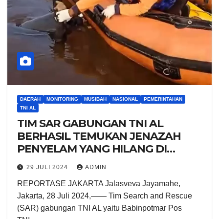
DAERAH
MONITORING
MUSIBAH
NASIONAL
PEMERINTAHAN
TNI AL
TIM SAR GABUNGAN TNI AL
BERHASIL TEMUKAN JENAZAH
PENYELAM YANG HILANG DI
PERAIRAN SUNGAI SIAK RIAU
29 JULI 2024
ADMIN
REPORTASE JAKARTA Jalasveva Jayamahe,
Jakarta, 28 Juli 2024,—— Tim Search and Rescue
(SAR) gabungan TNI AL yaitu Babinpotmar Pos