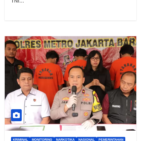
TNI…
KRIMINAL
MONITORING
NARKOTIKA
NASIONAL
PEMERINTAHAN