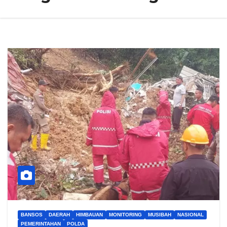
BANSOS
DAERAH
HIMBAUAN
MONITORING
MUSIBAH
NASIONAL
PEMERINTAHAN
POLDA