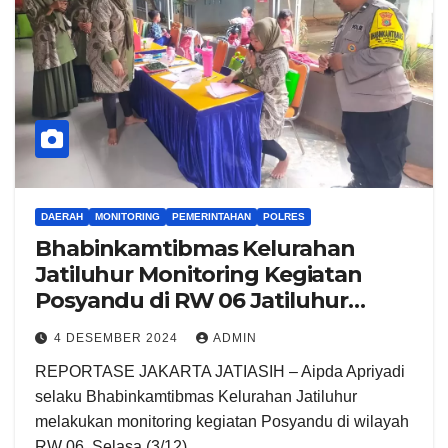
DAERAH
MONITORING
PEMERINTAHAN
POLRES
Bhabinkamtibmas Kelurahan
Jatiluhur Monitoring Kegiatan
Posyandu di RW 06 Jatiluhur
Jatiasih
4 DESEMBER 2024
ADMIN
REPORTASE JAKARTA JATIASIH – Aipda Apriyadi
selaku Bhabinkamtibmas Kelurahan Jatiluhur
melakukan monitoring kegiatan Posyandu di wilayah
RW 06. Selasa (3/12).…