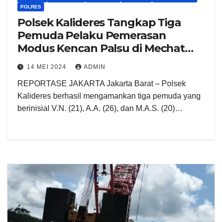
POLRES
Polsek Kalideres Tangkap Tiga
Pemuda Pelaku Pemerasan
Modus Kencan Palsu di Mechat
Terancam Hukuman 9 Tahun
14 MEI 2024
ADMIN
Penjara
REPORTASE JAKARTA Jakarta Barat – Polsek
Kalideres berhasil mengamankan tiga pemuda yang
berinisial V.N. (21), A.A. (26), dan M.A.S. (20)…