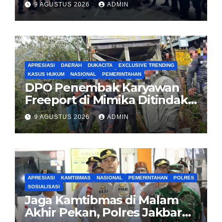
9 AGUSTUS 2026
ADMIN
APRESIASI
DAERAH
DUKACITA
EXCLUSIVE TRENDING
KASUS HUKUM
NASIONAL
PEMERINTAHAN
DPO Penembak Karyawan
Freeport di Mimika Ditindak
Satgas Amole-2026 di
9 AGUSTUS 2026
ADMIN
Tembagapura
APRESIASI
KAMTIBMAS
NASIONAL
PEMERINTAHAN
POLRES
SOSIALISASI
Jaga Kamtibmas di Malam
Akhir Pekan, Polres Jakbar