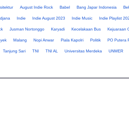
sitektur
August Indie Rock
Babel
Bang Japar Indonesia
Be
djana
Indie
Indie August 2023
Indie Music
Indie Playlist 20
ck
Jusman Nortonggo
Karyadi
Kecelakaan Bus
Kejuaraan 
oyek
Malang
Nopi Anwar
Piala Kapolri
Politik
PO Putera 
Tanjung Sari
TNI
TNI AL
Universitas Merdeka
UNMER