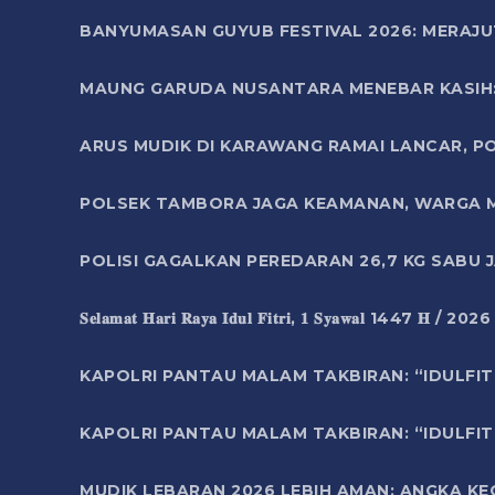
BANYUMASAN GUYUB FESTIVAL 2026: MERAJU
MAUNG GARUDA NUSANTARA MENEBAR KASIH: 
ARUS MUDIK DI KARAWANG RAMAI LANCAR, P
POLSEK TAMBORA JAGA KEAMANAN, WARGA M
POLISI GAGALKAN PEREDARAN 26,7 KG SABU
𝐒𝐞𝐥𝐚𝐦𝐚𝐭 𝐇𝐚𝐫𝐢 𝐑𝐚𝐲𝐚 𝐈𝐝𝐮𝐥 𝐅𝐢𝐭𝐫𝐢, 𝟏 𝐒𝐲𝐚𝐰𝐚𝐥 1447 𝐇 / 202
KAPOLRI PANTAU MALAM TAKBIRAN: “IDULFIT
KAPOLRI PANTAU MALAM TAKBIRAN: “IDULFIT
MUDIK LEBARAN 2026 LEBIH AMAN: ANGKA K