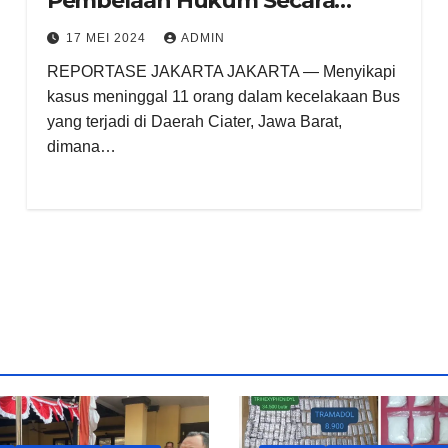
Pembelaan Hukum Secara
Maksimal
17 MEI 2024
ADMIN
REPORTASE JAKARTA JAKARTA — Menyikapi
kasus meninggal 11 orang dalam kecelakaan Bus
yang terjadi di Daerah Ciater, Jawa Barat,
dimana…