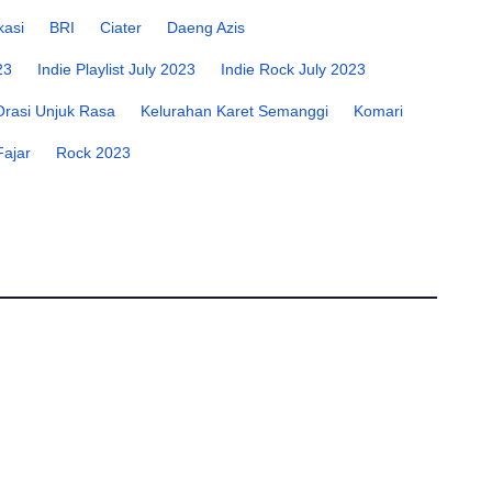
kasi
BRI
Ciater
Daeng Azis
23
Indie Playlist July 2023
Indie Rock July 2023
Orasi Unjuk Rasa
Kelurahan Karet Semanggi
Komari
Fajar
Rock 2023