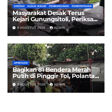
DAERAH
KASUS HUKUM
PEMBANGUNAN
PEMERINTAHAN
Masyarakat Desak Terus
Kejari Gunungsitoli, Periksa
dan Usut Tuntas Dugaan
8 AGUSTUS 2026
ADMIN
Korupsi Proyek Jalan
Sirombu-Afulu (MYC) Senilai
Rp321 Miliar
APRESIASI
Bagikan 81 Bendera Merah
Putih di Pinggir Tol, Polantas
Karib BSD Ajak Warga Miskin
8 AGUSTUS 2026
ADMIN
Kibarkan Sang Saka