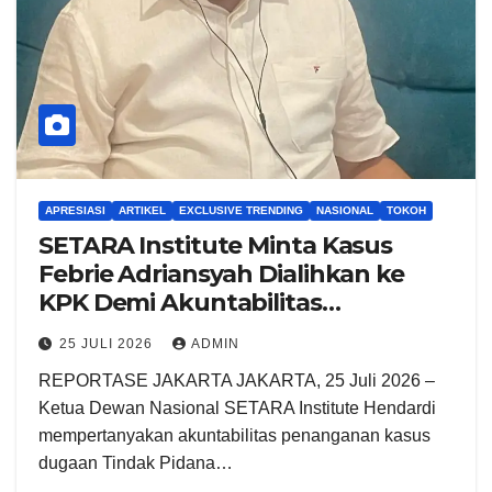
APRESIASI
ARTIKEL
EXCLUSIVE TRENDING
NASIONAL
TOKOH
SETARA Institute Minta Kasus
Febrie Adriansyah Dialihkan ke
KPK Demi Akuntabilitas
Penegakan Hukum
25 JULI 2026
ADMIN
REPORTASE JAKARTA JAKARTA, 25 Juli 2026 –
Ketua Dewan Nasional SETARA Institute Hendardi
mempertanyakan akuntabilitas penanganan kasus
dugaan Tindak Pidana…