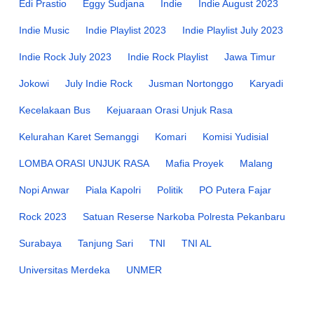
Edi Prastio
Eggy Sudjana
Indie
Indie August 2023
Indie Music
Indie Playlist 2023
Indie Playlist July 2023
Indie Rock July 2023
Indie Rock Playlist
Jawa Timur
Jokowi
July Indie Rock
Jusman Nortonggo
Karyadi
Kecelakaan Bus
Kejuaraan Orasi Unjuk Rasa
Kelurahan Karet Semanggi
Komari
Komisi Yudisial
LOMBA ORASI UNJUK RASA
Mafia Proyek
Malang
Nopi Anwar
Piala Kapolri
Politik
PO Putera Fajar
Rock 2023
Satuan Reserse Narkoba Polresta Pekanbaru
Surabaya
Tanjung Sari
TNI
TNI AL
Universitas Merdeka
UNMER