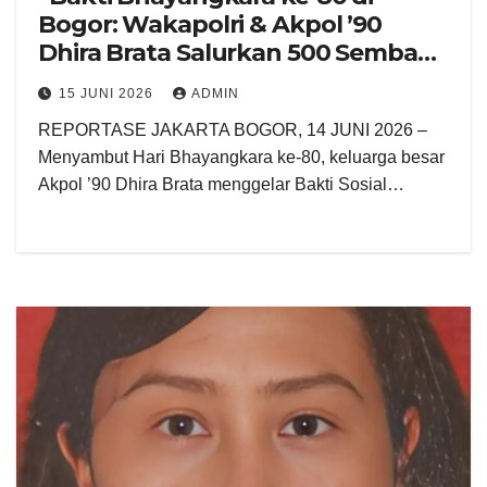
Bogor: Wakapolri & Akpol ’90
Dhira Brata Salurkan 500 Sembako
dan Cek Kesehatan”
15 JUNI 2026
ADMIN
REPORTASE JAKARTA BOGOR, 14 JUNI 2026 –
Menyambut Hari Bhayangkara ke-80, keluarga besar
Akpol ’90 Dhira Brata menggelar Bakti Sosial…