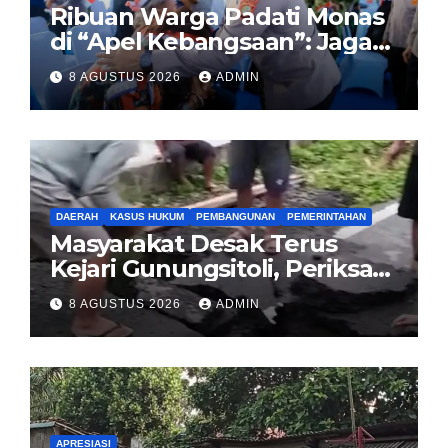
Ribuan Warga Padati Monas
di “Apel Kebangsaan”: Jaga
Jakarta Berarti Jaga
8 AGUSTUS 2026
ADMIN
Indonesia
DAERAH
KASUS HUKUM
PEMBANGUNAN
PEMERINTAHAN
Masyarakat Desak Terus
Kejari Gunungsitoli, Periksa
dan Usut Tuntas Dugaan
8 AGUSTUS 2026
ADMIN
Korupsi Proyek Jalan
Sirombu-Afulu (MYC) Senilai
Rp321 Miliar
APRESIASI