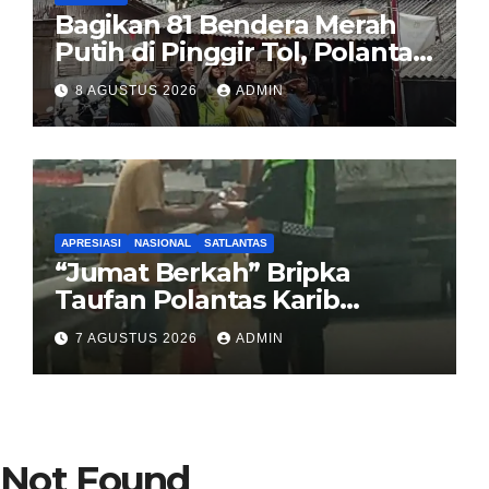
Bagikan 81 Bendera Merah
Putih di Pinggir Tol, Polantas
Karib BSD Ajak Warga Miskin
8 AGUSTUS 2026
ADMIN
Kibarkan Sang Saka
APRESIASI
NASIONAL
SATLANTAS
“Jumat Berkah” Bripka
Taufan Polantas Karib
Bagikan Nasi Kotak untuk
7 AGUSTUS 2026
ADMIN
Sopir Truk yang Mogok di KM
00 Pondok Aren
Not Found