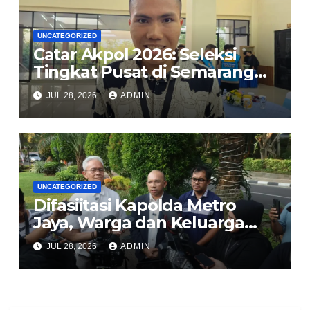
UNCATEGORIZED
Catar Akpol 2026: Seleksi
Tingkat Pusat di Semarang
Usung Prinsip BETAH, Polri
JUL 28, 2026
ADMIN
Komitmen Rekrutmen Bersih
dan Transparan
UNCATEGORIZED
Difasiitasi Kapolda Metro
Jaya, Warga dan Keluarga
Korban Imbau Jaga
JUL 28, 2026
ADMIN
Kondusivitas