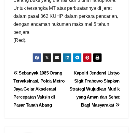
Barang bukti yang diamankan 3 unit Handphone.
Untuk tersangka MT atas perbuatannya di jerat
dalam pasal 362 KUHP dalam perkara pencarian,
dengan ancaman hukuman maksimal 5 tahun
penjara.
(Red).
Navigasi
Sebanyak 1085 Orang
Kapolri Jenderal Listyo
Tervaksinasi, Polda Metro
Sigit Prabowo Siapkan
pos
Jaya Gelar Akselerasi
Strategi Wujudkan Mudik
Percepatan Vaksin di
yang Aman dan Sehat
Pasar Tanah Abang
Bagi Masyarakat