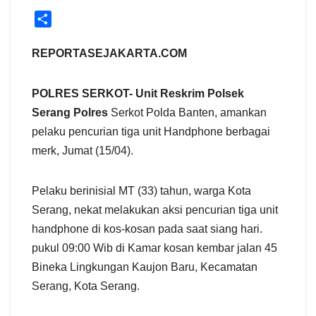
S
h
a
REPORTASEJAKARTA.COM
r
e
POLRES SERKOT- Unit Reskrim Polsek
Serang Polres
Serkot Polda Banten, amankan
pelaku pencurian tiga unit Handphone berbagai
merk, Jumat (15/04).
Pelaku berinisial MT (33) tahun, warga Kota
Serang, nekat melakukan aksi pencurian tiga unit
handphone di kos-kosan pada saat siang hari.
pukul 09:00 Wib di Kamar kosan kembar jalan 45
Bineka Lingkungan Kaujon Baru, Kecamatan
Serang, Kota Serang.