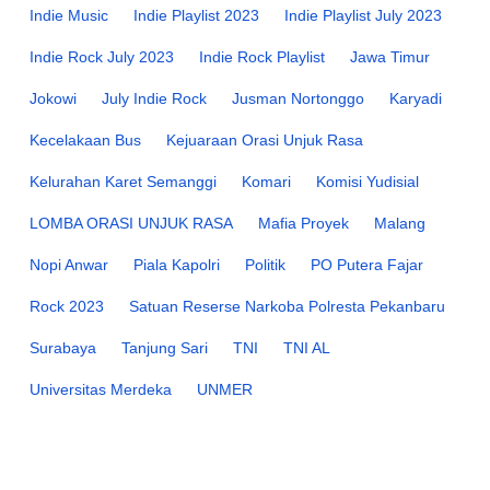
Indie Music
Indie Playlist 2023
Indie Playlist July 2023
Indie Rock July 2023
Indie Rock Playlist
Jawa Timur
Jokowi
July Indie Rock
Jusman Nortonggo
Karyadi
Kecelakaan Bus
Kejuaraan Orasi Unjuk Rasa
Kelurahan Karet Semanggi
Komari
Komisi Yudisial
LOMBA ORASI UNJUK RASA
Mafia Proyek
Malang
Nopi Anwar
Piala Kapolri
Politik
PO Putera Fajar
Rock 2023
Satuan Reserse Narkoba Polresta Pekanbaru
Surabaya
Tanjung Sari
TNI
TNI AL
Universitas Merdeka
UNMER