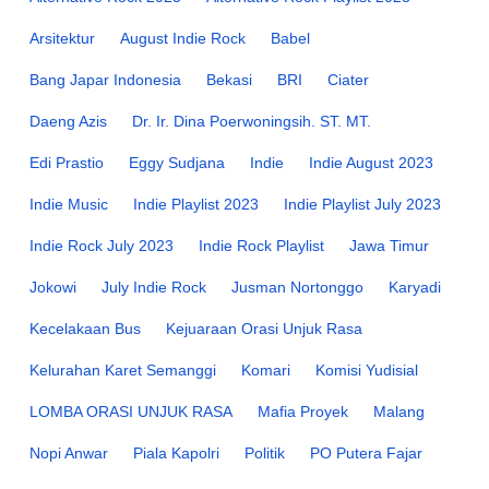
Arsitektur
August Indie Rock
Babel
Bang Japar Indonesia
Bekasi
BRI
Ciater
Daeng Azis
Dr. Ir. Dina Poerwoningsih. ST. MT.
Edi Prastio
Eggy Sudjana
Indie
Indie August 2023
Indie Music
Indie Playlist 2023
Indie Playlist July 2023
Indie Rock July 2023
Indie Rock Playlist
Jawa Timur
Jokowi
July Indie Rock
Jusman Nortonggo
Karyadi
Kecelakaan Bus
Kejuaraan Orasi Unjuk Rasa
Kelurahan Karet Semanggi
Komari
Komisi Yudisial
LOMBA ORASI UNJUK RASA
Mafia Proyek
Malang
Nopi Anwar
Piala Kapolri
Politik
PO Putera Fajar