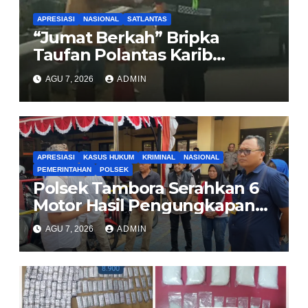
APRESIASI
NASIONAL
SATLANTAS
“Jumat Berkah” Bripka
Taufan Polantas Karib
Bagikan Nasi Kotak untuk
AGU 7, 2026
ADMIN
Sopir Truk yang Mogok di KM
00 Pondok Aren
APRESIASI
KASUS HUKUM
KRIMINAL
NASIONAL
PEMERINTAHAN
POLSEK
Polsek Tambora Serahkan 6
Motor Hasil Pengungkapan
Kasus Curanmor Kepada
AGU 7, 2026
ADMIN
Pemilik Yang sah