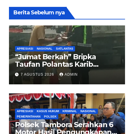
Berita Sebelum nya
APRESIASI
NASIONAL
SATLANTAS
“Jumat Berkah” Bripka
Taufan Polantas Karib
Bagikan Nasi Kotak untuk
7 AGUSTUS 2026
ADMIN
Sopir Truk yang Mogok di KM
00 Pondok Aren
APRESIASI
KASUS HUKUM
KRIMINAL
NASIONAL
PEMERINTAHAN
POLSEK
Polsek Tambora Serahkan 6
Motor Hasil Pengungkapan