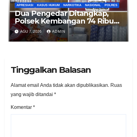
APRESIASI
KASUS HUKUM
NARKOTIKA
NASIONAL
POLRES
Dua Pengedar Ditangkap,
Polsek Kembangan 74 Ribu
Obat Keras, Sabu Hingga
AGU 7, 2026
ADMIN
Puluhan Vape Etomidate
Diamankan
Tinggalkan Balasan
Alamat email Anda tidak akan dipublikasikan.
Ruas
yang wajib ditandai
*
Komentar
*