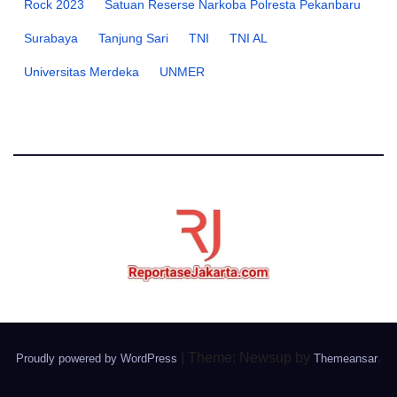
Rock 2023
Satuan Reserse Narkoba Polresta Pekanbaru
Surabaya
Tanjung Sari
TNI
TNI AL
Universitas Merdeka
UNMER
|
Theme: Newsup by
.
Proudly powered by WordPress
Themeansar