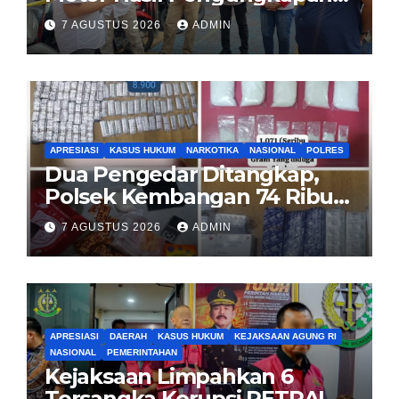
Kasus Curanmor Kepada
7 AGUSTUS 2026
ADMIN
Pemilik Yang sah
APRESIASI
KASUS HUKUM
NARKOTIKA
NASIONAL
POLRES
Dua Pengedar Ditangkap,
Polsek Kembangan 74 Ribu
Obat Keras, Sabu Hingga
7 AGUSTUS 2026
ADMIN
Puluhan Vape Etomidate
Diamankan
APRESIASI
DAERAH
KASUS HUKUM
KEJAKSAAN AGUNG RI
NASIONAL
PEMERINTAHAN
Kejaksaan Limpahkan 6
Tersangka Korupsi PETRAL,