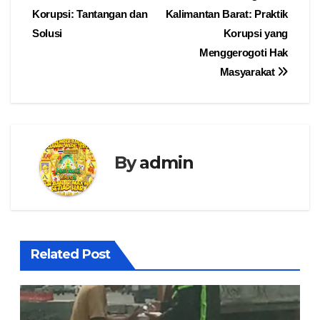
Korupsi: Tantangan dan
Kalimantan Barat: Praktik
pos
Solusi
Korupsi yang
Menggerogoti Hak
Masyarakat
By
admin
Related Post