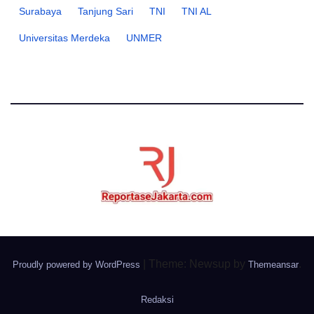
Surabaya
Tanjung Sari
TNI
TNI AL
Universitas Merdeka
UNMER
|
Theme: Newsup by
.
Proudly powered by WordPress
Themeansar
Redaksi