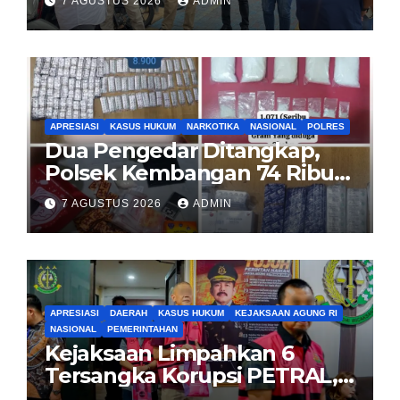
7 AGUSTUS 2026
ADMIN
Pemilik Yang sah
APRESIASI
KASUS HUKUM
NARKOTIKA
NASIONAL
POLRES
Dua Pengedar Ditangkap,
Polsek Kembangan 74 Ribu
Obat Keras, Sabu Hingga
7 AGUSTUS 2026
ADMIN
Puluhan Vape Etomidate
Diamankan
APRESIASI
DAERAH
KASUS HUKUM
KEJAKSAAN AGUNG RI
NASIONAL
PEMERINTAHAN
Kejaksaan Limpahkan 6
Tersangka Korupsi PETRAL,
PES dan ISC ke PN Tipikor