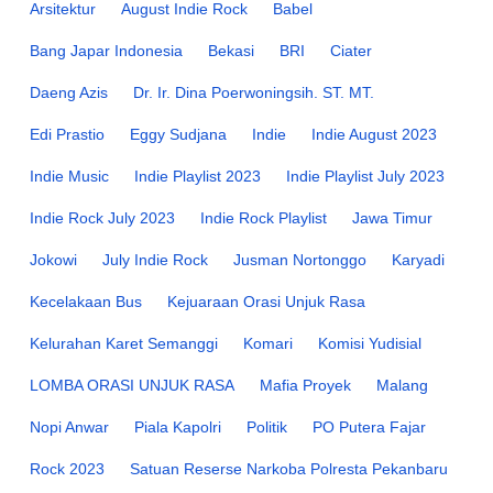
Arsitektur
August Indie Rock
Babel
Bang Japar Indonesia
Bekasi
BRI
Ciater
Daeng Azis
Dr. Ir. Dina Poerwoningsih. ST. MT.
Edi Prastio
Eggy Sudjana
Indie
Indie August 2023
Indie Music
Indie Playlist 2023
Indie Playlist July 2023
Indie Rock July 2023
Indie Rock Playlist
Jawa Timur
Jokowi
July Indie Rock
Jusman Nortonggo
Karyadi
Kecelakaan Bus
Kejuaraan Orasi Unjuk Rasa
Kelurahan Karet Semanggi
Komari
Komisi Yudisial
LOMBA ORASI UNJUK RASA
Mafia Proyek
Malang
Nopi Anwar
Piala Kapolri
Politik
PO Putera Fajar
Rock 2023
Satuan Reserse Narkoba Polresta Pekanbaru