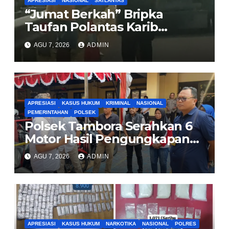
APRESIASI
NASIONAL
SATLANTAS
“Jumat Berkah” Bripka
Taufan Polantas Karib
Bagikan Nasi Kotak untuk
AGU 7, 2026
ADMIN
Sopir Truk yang Mogok di KM
00 Pondok Aren
APRESIASI
KASUS HUKUM
KRIMINAL
NASIONAL
PEMERINTAHAN
POLSEK
Polsek Tambora Serahkan 6
Motor Hasil Pengungkapan
Kasus Curanmor Kepada
AGU 7, 2026
ADMIN
Pemilik Yang sah
APRESIASI
KASUS HUKUM
NARKOTIKA
NASIONAL
POLRES