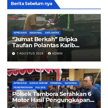
Berita Sebelum nya
APRESIASI
NASIONAL
SATLANTAS
“Jumat Berkah” Bripka
Taufan Polantas Karib
Bagikan Nasi Kotak untuk
7 AGUSTUS 2026
ADMIN
Sopir Truk yang Mogok di KM
00 Pondok Aren
APRESIASI
KASUS HUKUM
KRIMINAL
NASIONAL
PEMERINTAHAN
POLSEK
Polsek Tambora Serahkan 6
Motor Hasil Pengungkapan
Kasus Curanmor Kepada