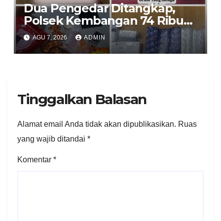
Dua Pengedar Ditangkap,
Polsek Kembangan 74 Ribu
Obat Keras, Sabu Hingga
AGU 7, 2026
ADMIN
Puluhan Vape Etomidate
Diamankan
Tinggalkan Balasan
Alamat email Anda tidak akan dipublikasikan.
Ruas
yang wajib ditandai
*
Komentar
*