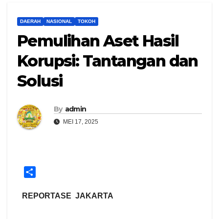
DAERAH
NASIONAL
TOKOH
Pemulihan Aset Hasil
Korupsi: Tantangan dan
Solusi
By
admin
MEI 17, 2025
S
h
a
REPORTASE JAKARTA
r
e