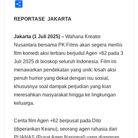
S
h
a
REPORTASE JAKARTA
r
e
Jakarta (1 Juli 2025) –
Wahana Kreator
Nusantara bersama PK Films akan segera merilis
film komedi aksi terbaru berjudul Agen +62 pada 3
Juli 2025 di bioskop seluruh Indonesia. Film ini
menawarkan pendekatan yang unik: kisah aksi
penuh humor yang dekat dengan isu sosial,
khususnya soal dampak perjudian yang kian
meresahkan masyarakat hingga ke lingkungan
keluarga.
Cerita film Agen +62 berpusat pada Dito
(diperankan Keanu), seorang agen rahasia dari
PUANAS (Pusat Agen Nasional) yang dianggap