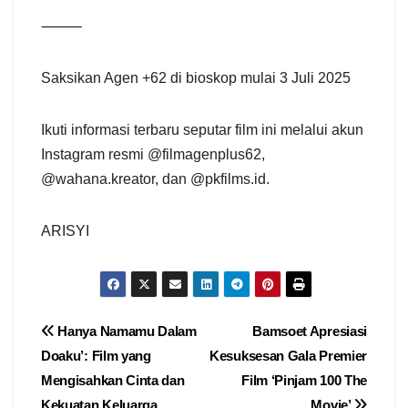
⸻
Saksikan Agen +62 di bioskop mulai 3 Juli 2025
Ikuti informasi terbaru seputar film ini melalui akun
Instagram resmi @filmagenplus62,
@wahana.kreator, dan @pkfilms.id.
ARISYI
Navigasi
Hanya Namamu Dalam
Bamsoet Apresiasi
Doaku’: Film yang
Kesuksesan Gala Premier
pos
Mengisahkan Cinta dan
Film ‘Pinjam 100 The
Kekuatan Keluarga
Movie’