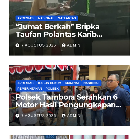
APRESIASI
NASIONAL
SATLANTAS
“Jumat Berkah” Bripka
Taufan Polantas Karib
Bagikan Nasi Kotak untuk
7 AGUSTUS 2026
ADMIN
Sopir Truk yang Mogok di KM
00 Pondok Aren
APRESIASI
KASUS HUKUM
KRIMINAL
NASIONAL
PEMERINTAHAN
POLSEK
Polsek Tambora Serahkan 6
Motor Hasil Pengungkapan
Kasus Curanmor Kepada
7 AGUSTUS 2026
ADMIN
Pemilik Yang sah