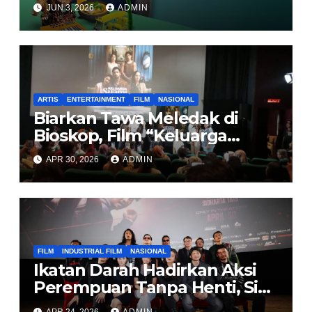
dan Realita Generasi Muda
JUN 3, 2026
ADMIN
Asia Tenggara
ARTIS
ENTERTAINMENT
FILM
NASIONAL
Biarkan Tawa Meledak di
Bioskop, Film “Keluarga
Suami adalah Hama” Sindir
APR 30, 2026
ADMIN
Mertua Toxic Pakai Komedi
FILM
INDUSTRIAL FILM
NASIONAL
Ikatan Darah Hadirkan Aksi
Perempuan Tanpa Henti, Siap
Tayang 30 April di Bioskop
APR 24, 2026
ADMIN