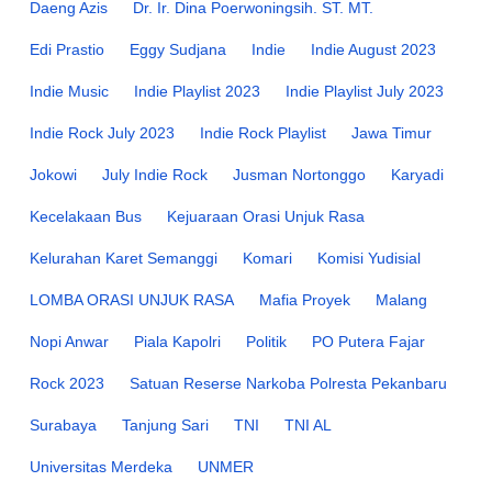
Daeng Azis
Dr. Ir. Dina Poerwoningsih. ST. MT.
Edi Prastio
Eggy Sudjana
Indie
Indie August 2023
Indie Music
Indie Playlist 2023
Indie Playlist July 2023
Indie Rock July 2023
Indie Rock Playlist
Jawa Timur
Jokowi
July Indie Rock
Jusman Nortonggo
Karyadi
Kecelakaan Bus
Kejuaraan Orasi Unjuk Rasa
Kelurahan Karet Semanggi
Komari
Komisi Yudisial
LOMBA ORASI UNJUK RASA
Mafia Proyek
Malang
Nopi Anwar
Piala Kapolri
Politik
PO Putera Fajar
Rock 2023
Satuan Reserse Narkoba Polresta Pekanbaru
Surabaya
Tanjung Sari
TNI
TNI AL
Universitas Merdeka
UNMER