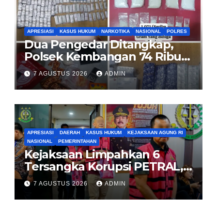
APRESIASI
KASUS HUKUM
NARKOTIKA
NASIONAL
POLRES
Dua Pengedar Ditangkap,
Polsek Kembangan 74 Ribu
Obat Keras, Sabu Hingga
7 AGUSTUS 2026
ADMIN
Puluhan Vape Etomidate
Diamankan
APRESIASI
DAERAH
KASUS HUKUM
KEJAKSAAN AGUNG RI
NASIONAL
PEMERINTAHAN
Kejaksaan Limpahkan 6
Tersangka Korupsi PETRAL,
PES dan ISC ke PN Tipikor
7 AGUSTUS 2026
ADMIN
Jakarta Pusat