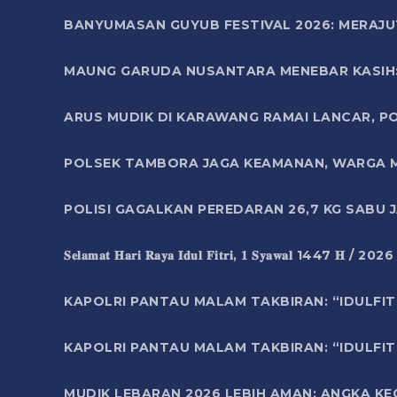
BANYUMASAN GUYUB FESTIVAL 2026: MERAJU
MAUNG GARUDA NUSANTARA MENEBAR KASIH: 
ARUS MUDIK DI KARAWANG RAMAI LANCAR, P
POLSEK TAMBORA JAGA KEAMANAN, WARGA M
POLISI GAGALKAN PEREDARAN 26,7 KG SABU
𝐒𝐞𝐥𝐚𝐦𝐚𝐭 𝐇𝐚𝐫𝐢 𝐑𝐚𝐲𝐚 𝐈𝐝𝐮𝐥 𝐅𝐢𝐭𝐫𝐢, 𝟏 𝐒𝐲𝐚𝐰𝐚𝐥 1447 𝐇 / 202
KAPOLRI PANTAU MALAM TAKBIRAN: “IDULFIT
KAPOLRI PANTAU MALAM TAKBIRAN: “IDULFIT
MUDIK LEBARAN 2026 LEBIH AMAN: ANGKA K