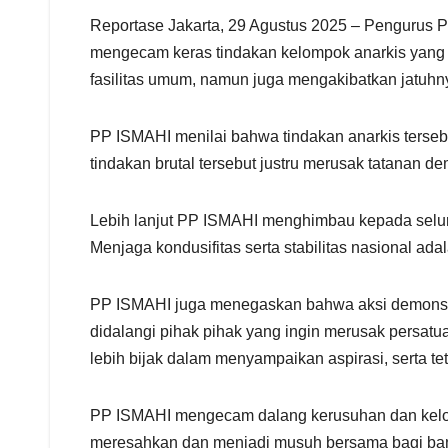
h
a
Reportase Jakarta, 29 Agustus 2025 – Pengurus
r
mengecam keras tindakan kelompok anarkis yang te
e
fasilitas umum, namun juga mengakibatkan jatuhny
PP ISMAHI menilai bahwa tindakan anarkis tersebu
tindakan brutal tersebut justru merusak tatanan 
Lebih lanjut PP ISMAHI menghimbau kepada seluru
Menjaga kondusifitas serta stabilitas nasional 
PP ISMAHI juga menegaskan bahwa aksi demonstra
didalangi pihak pihak yang ingin merusak persat
lebih bijak dalam menyampaikan aspirasi, serta 
PP ISMAHI mengecam dalang kerusuhan dan kelom
meresahkan dan menjadi musuh bersama bagi bang