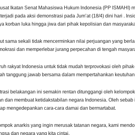
 Pusat Ikatan Senat Mahasiswa Hukum Indonesia (PP ISMAHI) 
rjadi pada aksi demonstrasi pada Jum’at (18/4) dini hari . In
a korban luka hingga jiwa dari pihak kepolisian dan masyaraka
t sama sekali tidak mencerminkan nilai perjuangan yang berla
demokrasi dan memperlebar jurang perpecahan di tengah masyar
h rakyat Indonesia untuk tidak mudah terprovokasi oleh piha
adalah tanggung jawab bersama dalam mempertahankan keutuha
si belakangan ini semakin rentan ditunggangi oleh kelompok 
uan dan membuat ketidakstabilan negara Indonesia. Oleh sebab
tetap mengedepankan cara-cara damai dan bermartabat.
pok anarkis yang ingin merusak tatanan negara, kami mend
sa dan negara yang kita cintai.