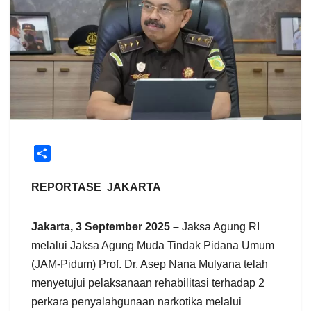
S
h
a
REPORTASE JAKARTA
r
e
Jakarta, 3 September 2025 –
Jaksa Agung RI
melalui Jaksa Agung Muda Tindak Pidana Umum
(JAM-Pidum) Prof. Dr. Asep Nana Mulyana telah
menyetujui pelaksanaan rehabilitasi terhadap 2
perkara penyalahgunaan narkotika melalui