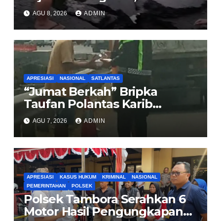
dan Usut Tuntas Dugaan
AGU 8, 2026
ADMIN
Korupsi Proyek Jalan
Sirombu-Afulu (MYC) Senilai
Rp321 Miliar
APRESIASI
NASIONAL
SATLANTAS
“Jumat Berkah” Bripka
Taufan Polantas Karib
Bagikan Nasi Kotak untuk
AGU 7, 2026
ADMIN
Sopir Truk yang Mogok di KM
00 Pondok Aren
APRESIASI
KASUS HUKUM
KRIMINAL
NASIONAL
PEMERINTAHAN
POLSEK
Polsek Tambora Serahkan 6
Motor Hasil Pengungkapan