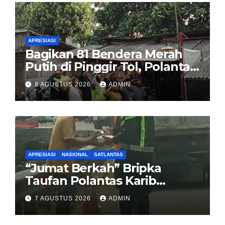
Rp321 Miliar
APRESIASI
Bagikan 81 Bendera Merah
Putih di Pinggir Tol, Polantas
Karib BSD Ajak Warga Miskin
8 AGUSTUS 2026
ADMIN
Kibarkan Sang Saka
APRESIASI
NASIONAL
SATLANTAS
“Jumat Berkah” Bripka
Taufan Polantas Karib
Bagikan Nasi Kotak untuk
7 AGUSTUS 2026
ADMIN
Sopir Truk yang Mogok di KM
00 Pondok Aren