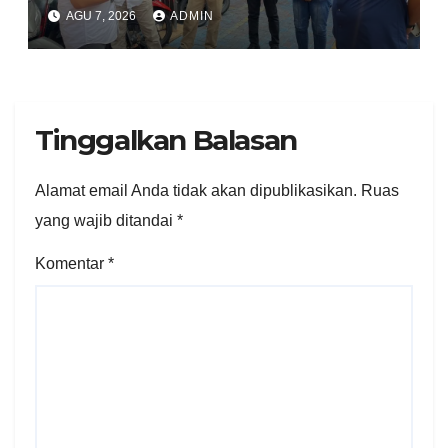
Kasus Curanmor Kepada
AGU 7, 2026
ADMIN
Pemilik Yang sah
Tinggalkan Balasan
Alamat email Anda tidak akan dipublikasikan.
Ruas
yang wajib ditandai
*
Komentar
*