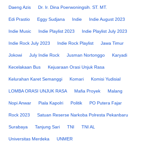
Daeng Azis
Dr. Ir. Dina Poerwoningsih. ST. MT.
Edi Prastio
Eggy Sudjana
Indie
Indie August 2023
Indie Music
Indie Playlist 2023
Indie Playlist July 2023
Indie Rock July 2023
Indie Rock Playlist
Jawa Timur
Jokowi
July Indie Rock
Jusman Nortonggo
Karyadi
Kecelakaan Bus
Kejuaraan Orasi Unjuk Rasa
Kelurahan Karet Semanggi
Komari
Komisi Yudisial
LOMBA ORASI UNJUK RASA
Mafia Proyek
Malang
Nopi Anwar
Piala Kapolri
Politik
PO Putera Fajar
Rock 2023
Satuan Reserse Narkoba Polresta Pekanbaru
Surabaya
Tanjung Sari
TNI
TNI AL
Universitas Merdeka
UNMER