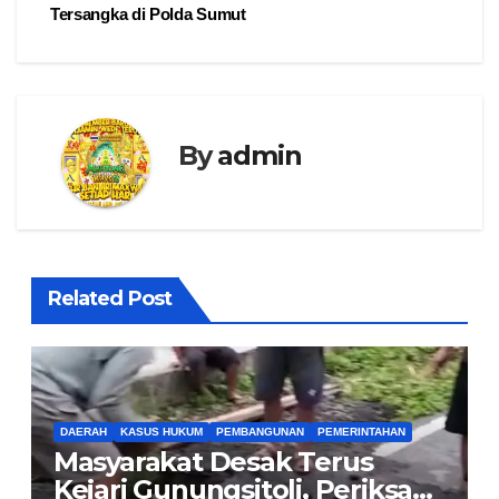
Tersangka di Polda Sumut
By
admin
Related Post
DAERAH
KASUS HUKUM
PEMBANGUNAN
PEMERINTAHAN
Masyarakat Desak Terus
Kejari Gunungsitoli, Periksa