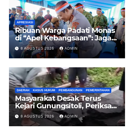
APRESIASI
Ribuan Warga Padati Monas
di “Apel Kebangsaan”: Jaga
Jakarta Berarti Jaga
8 AGUSTUS 2026
ADMIN
Indonesia
DAERAH
KASUS HUKUM
PEMBANGUNAN
PEMERINTAHAN
Masyarakat Desak Terus
Kejari Gunungsitoli, Periksa
dan Usut Tuntas Dugaan
8 AGUSTUS 2026
ADMIN
Korupsi Proyek Jalan
Sirombu-Afulu (MYC) Senilai