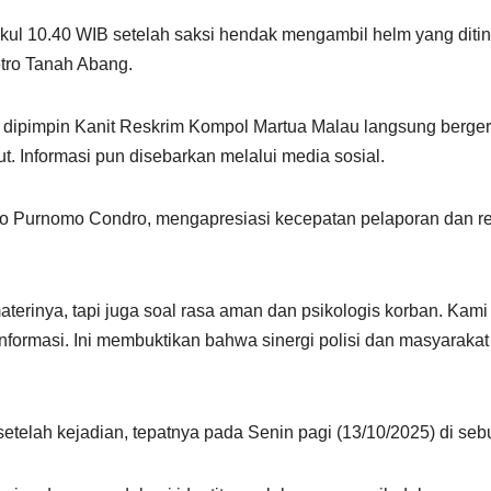
kul 10.40 WIB setelah saksi hendak mengambil helm yang ditin
etro Tanah Abang.
g dipimpin Kanit Reskrim Kompol Martua Malau langsung berge
t. Informasi pun disebarkan melalui media sosial.
o Purnomo Condro, mengapresiasi kecepatan pelaporan dan res
materinya, tapi juga soal rasa aman dan psikologis korban. Kami
ormasi. Ini membuktikan bahwa sinergi polisi dan masyarakat s
telah kejadian, tepatnya pada Senin pagi (13/10/2025) di seb