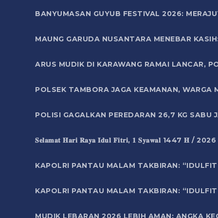
BANYUMASAN GUYUB FESTIVAL 2026: MERAJU
MAUNG GARUDA NUSANTARA MENEBAR KASIH: 
ARUS MUDIK DI KARAWANG RAMAI LANCAR, P
POLSEK TAMBORA JAGA KEAMANAN, WARGA M
POLISI GAGALKAN PEREDARAN 26,7 KG SABU
𝐒𝐞𝐥𝐚𝐦𝐚𝐭 𝐇𝐚𝐫𝐢 𝐑𝐚𝐲𝐚 𝐈𝐝𝐮𝐥 𝐅𝐢𝐭𝐫𝐢, 𝟏 𝐒𝐲𝐚𝐰𝐚𝐥 1447 𝐇 / 202
KAPOLRI PANTAU MALAM TAKBIRAN: “IDULFIT
KAPOLRI PANTAU MALAM TAKBIRAN: “IDULFIT
MUDIK LEBARAN 2026 LEBIH AMAN: ANGKA K