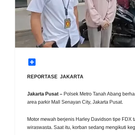
S
h
a
REPORTASE JAKARTA
r
e
Jakarta Pusat –
Polsek Metro Tanah Abang berhas
area parkir Mall Senayan City, Jakarta Pusat.
Motor mewah berjenis Harley Davidson tipe FDX t
wiraswasta. Saat itu, korban sedang mengikuti k