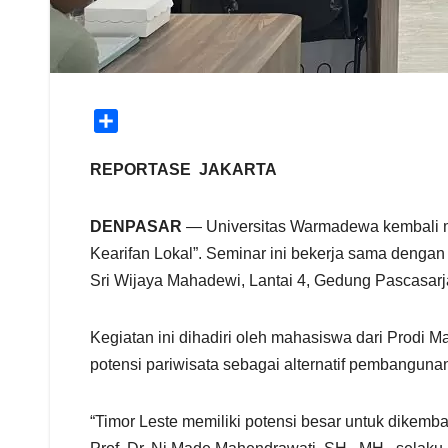
S
h
a
REPORTASE JAKARTA
r
e
DENPASAR
— Universitas Warmadewa kembali me
Kearifan Lokal”. Seminar ini bekerja sama dengan
Sri Wijaya Mahadewi, Lantai 4, Gedung Pascasar
Kegiatan ini dihadiri oleh mahasiswa dari Prodi
potensi pariwisata sebagai alternatif pembangunan
“Timor Leste memiliki potensi besar untuk dikem