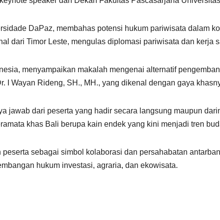
u keynote speaker dan Dekan Fakultas Pascasarjana Universit
ersidade DaPaz, membahas potensi hukum pariwisata dalam kon
nal dari Timor Leste, mengulas diplomasi pariwisata dan kerja
Indonesia, menyampaikan makalah mengenai alternatif pengemba
r. I Wayan Rideng, SH., MH., yang dikenal dengan gaya khasny
nya jawab dari peserta yang hadir secara langsung maupun daring
amata khas Bali berupa kain endek yang kini menjadi tren buda
h peserta sebagai simbol kolaborasi dan persahabatan antarban
embangan hukum investasi, agraria, dan ekowisata.