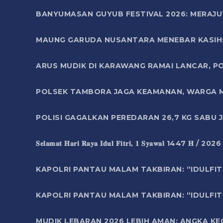
BANYUMASAN GUYUB FESTIVAL 2026: MERAJU
MAUNG GARUDA NUSANTARA MENEBAR KASIH: 
ARUS MUDIK DI KARAWANG RAMAI LANCAR, P
POLSEK TAMBORA JAGA KEAMANAN, WARGA M
POLISI GAGALKAN PEREDARAN 26,7 KG SABU
𝐒𝐞𝐥𝐚𝐦𝐚𝐭 𝐇𝐚𝐫𝐢 𝐑𝐚𝐲𝐚 𝐈𝐝𝐮𝐥 𝐅𝐢𝐭𝐫𝐢, 𝟏 𝐒𝐲𝐚𝐰𝐚𝐥 1447 𝐇 / 202
KAPOLRI PANTAU MALAM TAKBIRAN: “IDULFIT
KAPOLRI PANTAU MALAM TAKBIRAN: “IDULFIT
MUDIK LEBARAN 2026 LEBIH AMAN: ANGKA K