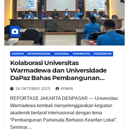
DAERAH
INTERNASIONAL
NASIONAL
PARIWISATA
PENDIDIKAN
Kolaborasi Universitas
Warmadewa dan Universidade
DaPaz Bahas Pembangunan
Pariwisata Berbasis Kearifan Lokal
28 OKTOBER 2025
ADMIN
REPORTASE JAKARTA DENPASAR — Universitas
Warmadewa kembali menyelenggarakan kegiatan
akademik bertaraf internasional dengan tema
“Pembangunan Pariwisata Berbasis Kearifan Lokal”.
Seminar…