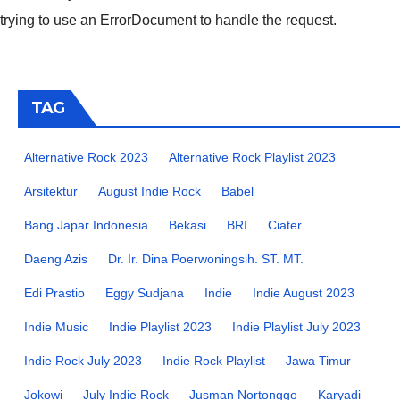
trying to use an ErrorDocument to handle the request.
TAG
Alternative Rock 2023
Alternative Rock Playlist 2023
Arsitektur
August Indie Rock
Babel
Bang Japar Indonesia
Bekasi
BRI
Ciater
Daeng Azis
Dr. Ir. Dina Poerwoningsih. ST. MT.
Edi Prastio
Eggy Sudjana
Indie
Indie August 2023
Indie Music
Indie Playlist 2023
Indie Playlist July 2023
Indie Rock July 2023
Indie Rock Playlist
Jawa Timur
Jokowi
July Indie Rock
Jusman Nortonggo
Karyadi