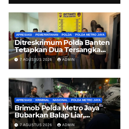
APRESIASI
PEMERINTAHAN
POLDA
POLDA METRO JAYA
Ditreskrimum Polda Banten
Tetapkan Dua Tersangka
Kasus Aksi Anarkis dan
7 AGUSTUS 2026
ADMIN
Penghasutan di Balaraja
APRESIASI
KRIMINAL
NASIONAL
POLDA METRO JAYA
Brimob Polda Metro Jaya
Bubarkan Balap Liar,
Sembilan Motor Diamankan
7 AGUSTUS 2026
ADMIN