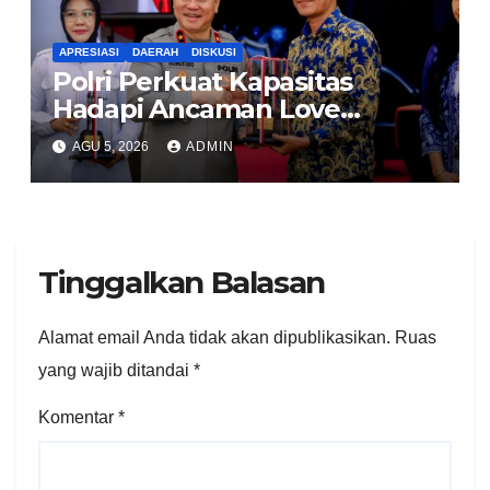
APRESIASI
DAERAH
DISKUSI
Polri Perkuat Kapasitas
Hadapi Ancaman Love
Scamming Lewat Dialog
AGU 5, 2026
ADMIN
Internal
Tinggalkan Balasan
Alamat email Anda tidak akan dipublikasikan.
Ruas
yang wajib ditandai
*
Komentar
*