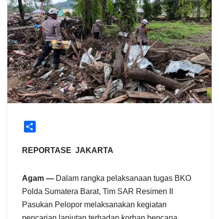
S
h
a
REPORTASE JAKARTA
r
e
Agam —
Dalam rangka pelaksanaan tugas BKO
Polda Sumatera Barat, Tim SAR Resimen II
Pasukan Pelopor melaksanakan kegiatan
pencarian lanjutan terhadap korban bencana