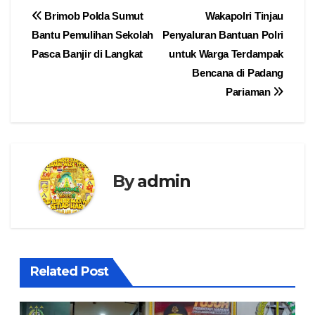
Navigasi
Brimob Polda Sumut
Wakapolri Tinjau
Bantu Pemulihan Sekolah
Penyaluran Bantuan Polri
pos
Pasca Banjir di Langkat
untuk Warga Terdampak
Bencana di Padang
Pariaman
By
admin
Related Post