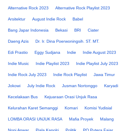
Alternative Rock 2023
Alternative Rock Playlist 2023
Arsitektur
August Indie Rock
Babel
Bang Japar Indonesia
Bekasi
BRI
Ciater
Daeng Azis
Dr. Ir. Dina Poerwoningsih. ST. MT.
Edi Prastio
Eggy Sudjana
Indie
Indie August 2023
Indie Music
Indie Playlist 2023
Indie Playlist July 2023
Indie Rock July 2023
Indie Rock Playlist
Jawa Timur
Jokowi
July Indie Rock
Jusman Nortonggo
Karyadi
Kecelakaan Bus
Kejuaraan Orasi Unjuk Rasa
Kelurahan Karet Semanggi
Komari
Komisi Yudisial
LOMBA ORASI UNJUK RASA
Mafia Proyek
Malang
Nopi Anwar
Piala Kapolri
Politik
PO Putera Fajar