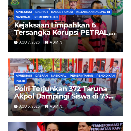
APRESIASI
DAERAH
KASUS HUKUM
KEJAKSAAN AGUNG RI
NASIONAL
PEMERINTAHAN
Kejaksaan Limpahkan 6
Tersangka Korupsi PETRAL,
PES dan ISC ke PN Tipikor
AGU 7, 2026
ADMIN
Jakarta Pusat
APRESIASI
DAERAH
NASIONAL
PEMERINTAHAN
PENDIDIKAN
POLRI
Polri Terjunkan 372 Taruna
Akpol Dampingi Siswa di 73
Sekolah Rakyat
AGU 5, 2026
ADMIN