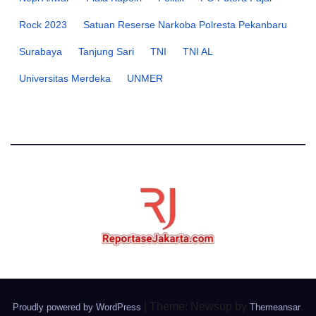
Rock 2023
Satuan Reserse Narkoba Polresta Pekanbaru
Surabaya
Tanjung Sari
TNI
TNI AL
Universitas Merdeka
UNMER
|
Theme: Newsup by
.
Proudly powered by WordPress
Themeansar