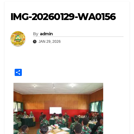
IMG-20260129-WA0156
By
admin
JAN 29, 2026
S
h
a
r
e