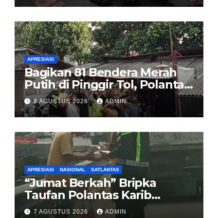
Sirombu-Afulu (MYC) Senilai
Rp321 Miliar
APRESIASI
Bagikan 81 Bendera Merah
Putih di Pinggir Tol, Polantas
Karib BSD Ajak Warga Miskin
8 AGUSTUS 2026
ADMIN
Kibarkan Sang Saka
APRESIASI
NASIONAL
SATLANTAS
“Jumat Berkah” Bripka
Taufan Polantas Karib
Bagikan Nasi Kotak untuk
7 AGUSTUS 2026
ADMIN