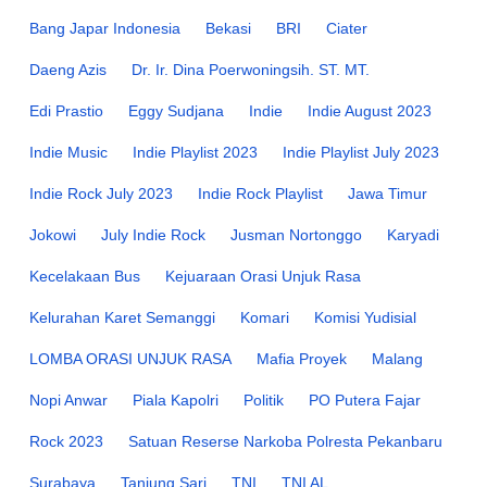
Bang Japar Indonesia
Bekasi
BRI
Ciater
Daeng Azis
Dr. Ir. Dina Poerwoningsih. ST. MT.
Edi Prastio
Eggy Sudjana
Indie
Indie August 2023
Indie Music
Indie Playlist 2023
Indie Playlist July 2023
Indie Rock July 2023
Indie Rock Playlist
Jawa Timur
Jokowi
July Indie Rock
Jusman Nortonggo
Karyadi
Kecelakaan Bus
Kejuaraan Orasi Unjuk Rasa
Kelurahan Karet Semanggi
Komari
Komisi Yudisial
LOMBA ORASI UNJUK RASA
Mafia Proyek
Malang
Nopi Anwar
Piala Kapolri
Politik
PO Putera Fajar
Rock 2023
Satuan Reserse Narkoba Polresta Pekanbaru
Surabaya
Tanjung Sari
TNI
TNI AL