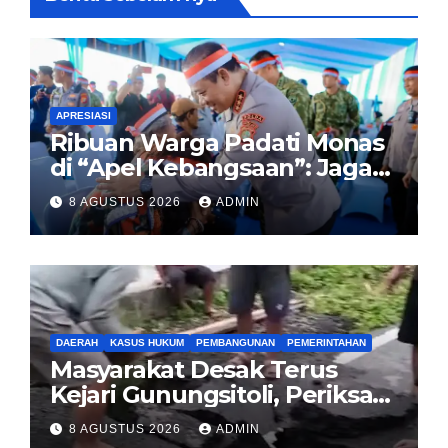
APRESIASI
Ribuan Warga Padati Monas
di “Apel Kebangsaan”: Jaga
Jakarta Berarti Jaga
8 AGUSTUS 2026
ADMIN
Indonesia
DAERAH
KASUS HUKUM
PEMBANGUNAN
PEMERINTAHAN
Masyarakat Desak Terus
Kejari Gunungsitoli, Periksa
dan Usut Tuntas Dugaan
8 AGUSTUS 2026
ADMIN
Korupsi Proyek Jalan