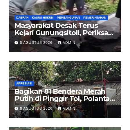
DAERAH
KASUS HUKUM
PEMBANGUNAN
PEMERINTAHAN
Masyarakat Desak Terus
Kejari Gunungsitoli, Periksa
dan Usut Tuntas Dugaan
8 AGUSTUS 2026
ADMIN
Korupsi Proyek Jalan
Sirombu-Afulu (MYC) Senilai
Rp321 Miliar
APRESIASI
Bagikan 81 Bendera Merah
Putih di Pinggir Tol, Polantas
Karib BSD Ajak Warga Miskin
8 AGUSTUS 2026
ADMIN
Kibarkan Sang Saka