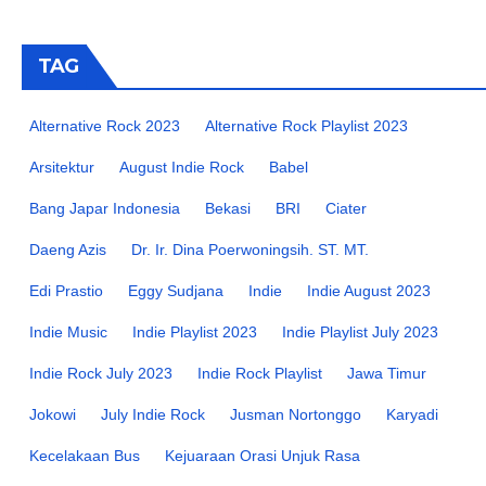
TAG
Alternative Rock 2023
Alternative Rock Playlist 2023
Arsitektur
August Indie Rock
Babel
Bang Japar Indonesia
Bekasi
BRI
Ciater
Daeng Azis
Dr. Ir. Dina Poerwoningsih. ST. MT.
Edi Prastio
Eggy Sudjana
Indie
Indie August 2023
Indie Music
Indie Playlist 2023
Indie Playlist July 2023
Indie Rock July 2023
Indie Rock Playlist
Jawa Timur
Jokowi
July Indie Rock
Jusman Nortonggo
Karyadi
Kecelakaan Bus
Kejuaraan Orasi Unjuk Rasa