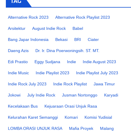
TAG
Alternative Rock 2023
Alternative Rock Playlist 2023
Arsitektur
August Indie Rock
Babel
Bang Japar Indonesia
Bekasi
BRI
Ciater
Daeng Azis
Dr. Ir. Dina Poerwoningsih. ST. MT.
Edi Prastio
Eggy Sudjana
Indie
Indie August 2023
Indie Music
Indie Playlist 2023
Indie Playlist July 2023
Indie Rock July 2023
Indie Rock Playlist
Jawa Timur
Jokowi
July Indie Rock
Jusman Nortonggo
Karyadi
Kecelakaan Bus
Kejuaraan Orasi Unjuk Rasa
Kelurahan Karet Semanggi
Komari
Komisi Yudisial
LOMBA ORASI UNJUK RASA
Mafia Proyek
Malang