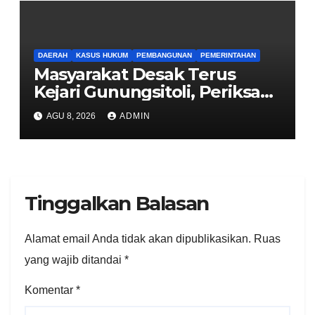
DAERAH
KASUS HUKUM
PEMBANGUNAN
PEMERINTAHAN
Masyarakat Desak Terus
Kejari Gunungsitoli, Periksa
dan Usut Tuntas Dugaan
AGU 8, 2026
ADMIN
Korupsi Proyek Jalan
Sirombu-Afulu (MYC) Senilai
Rp321 Miliar
Tinggalkan Balasan
Alamat email Anda tidak akan dipublikasikan.
Ruas
yang wajib ditandai
*
Komentar
*