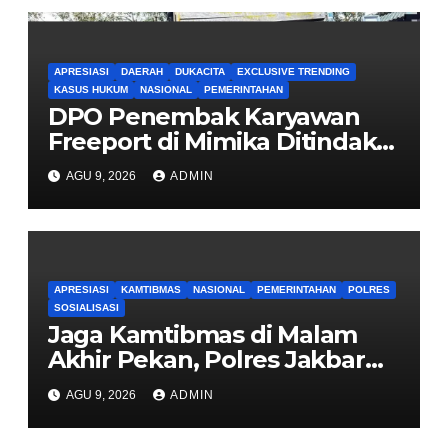
APRESIASI
DAERAH
DUKACITA
EXCLUSIVE TRENDING
KASUS HUKUM
NASIONAL
PEMERINTAHAN
DPO Penembak Karyawan
Freeport di Mimika Ditindak
Satgas Amole-2026 di
AGU 9, 2026
ADMIN
Tembagapura
APRESIASI
KAMTIBMAS
NASIONAL
PEMERINTAHAN
POLRES
SOSIALISASI
Jaga Kamtibmas di Malam
Akhir Pekan, Polres Jakbar
Gelar KRYD Bersama Tiga
AGU 9, 2026
ADMIN
Pilar