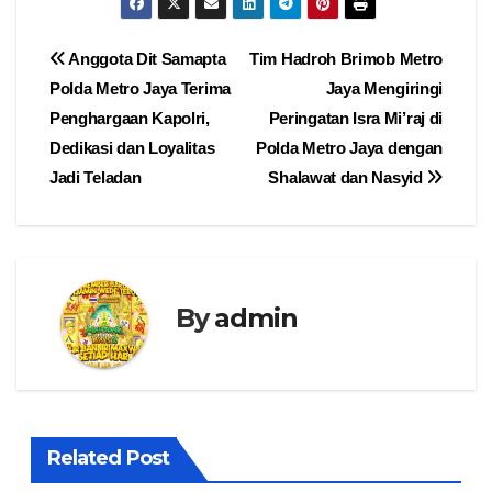
Navigasi
Anggota Dit Samapta
Tim Hadroh Brimob Metro
Polda Metro Jaya Terima
Jaya Mengiringi
pos
Penghargaan Kapolri,
Peringatan Isra Mi’raj di
Dedikasi dan Loyalitas
Polda Metro Jaya dengan
Jadi Teladan
Shalawat dan Nasyid
By
admin
Related Post