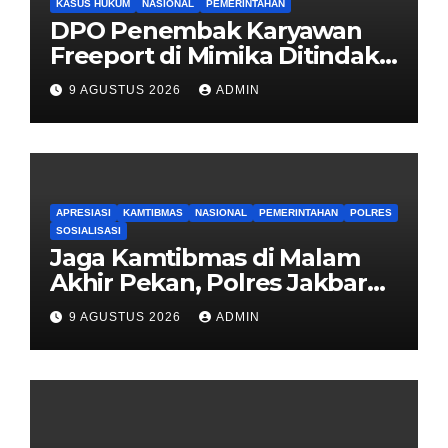
KASUS HUKUM
NASIONAL
PEMERINTAHAN
DPO Penembak Karyawan
Freeport di Mimika Ditindak
Satgas Amole-2026 di
9 AGUSTUS 2026
ADMIN
Tembagapura
APRESIASI
KAMTIBMAS
NASIONAL
PEMERINTAHAN
POLRES
SOSIALISASI
Jaga Kamtibmas di Malam
Akhir Pekan, Polres Jakbar
Gelar KRYD Bersama Tiga
9 AGUSTUS 2026
ADMIN
Pilar