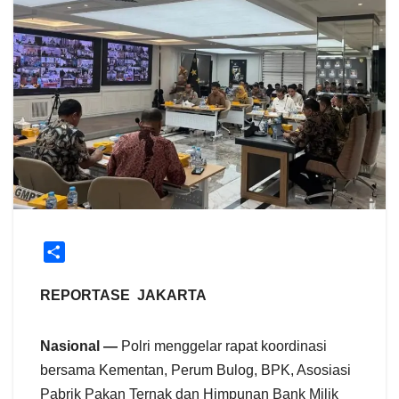
S
h
a
REPORTASE JAKARTA
r
e
Nasional —
Polri menggelar rapat koordinasi
bersama Kementan, Perum Bulog, BPK, Asosiasi
Pabrik Pakan Ternak dan Himpunan Bank Milik