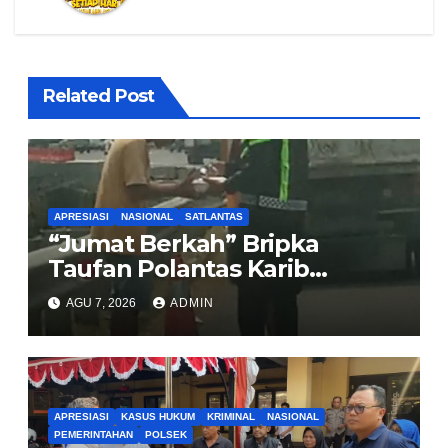
Related Post
APRESIASI
NASIONAL
SATLANTAS
“Jumat Berkah” Bripka
Taufan Polantas Karib
Bagikan Nasi Kotak untuk
AGU 7, 2026
ADMIN
Sopir Truk yang Mogok di KM
00 Pondok Aren
APRESIASI
KASUS HUKUM
KRIMINAL
NASIONAL
PEMERINTAHAN
POLSEK