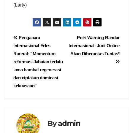
(Larty)
Navigasi
Pengacara
Polri Warning Bandar
Internasional Erles
Internasional: Judi Online
pos
Rareral: “Momentum
Akan Diberantas Tuntas*
reformasi Jabatan terlalu
lama hambat regenerasi
dan ciptakan dominasi
kekuasaan”
By
admin