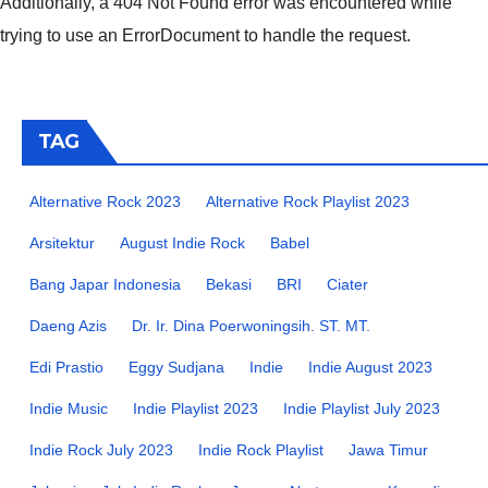
Additionally, a 404 Not Found error was encountered while
trying to use an ErrorDocument to handle the request.
TAG
Alternative Rock 2023
Alternative Rock Playlist 2023
Arsitektur
August Indie Rock
Babel
Bang Japar Indonesia
Bekasi
BRI
Ciater
Daeng Azis
Dr. Ir. Dina Poerwoningsih. ST. MT.
Edi Prastio
Eggy Sudjana
Indie
Indie August 2023
Indie Music
Indie Playlist 2023
Indie Playlist July 2023
Indie Rock July 2023
Indie Rock Playlist
Jawa Timur