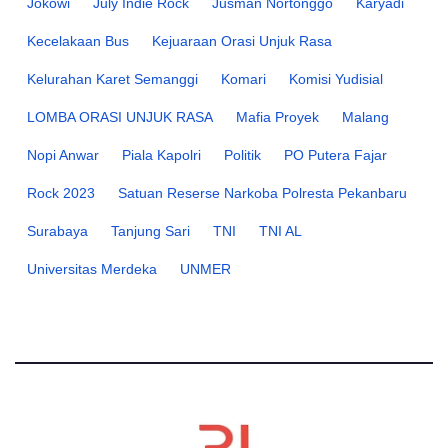
Jokowi
July Indie Rock
Jusman Nortonggo
Karyadi
Kecelakaan Bus
Kejuaraan Orasi Unjuk Rasa
Kelurahan Karet Semanggi
Komari
Komisi Yudisial
LOMBA ORASI UNJUK RASA
Mafia Proyek
Malang
Nopi Anwar
Piala Kapolri
Politik
PO Putera Fajar
Rock 2023
Satuan Reserse Narkoba Polresta Pekanbaru
Surabaya
Tanjung Sari
TNI
TNI AL
Universitas Merdeka
UNMER