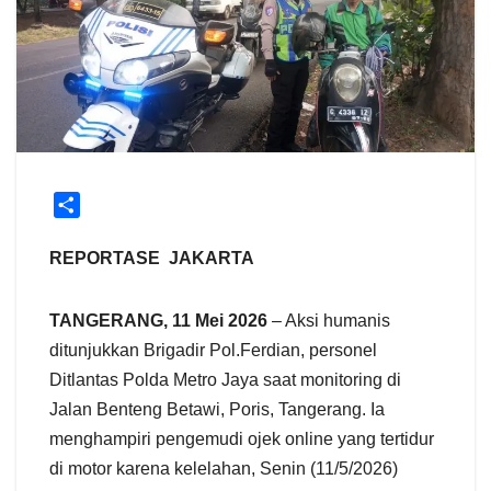
S
h
a
REPORTASE JAKARTA
r
e
TANGERANG, 11 Mei 2026
– Aksi humanis
ditunjukkan Brigadir Pol.Ferdian, personel
Ditlantas Polda Metro Jaya saat monitoring di
Jalan Benteng Betawi, Poris, Tangerang. Ia
menghampiri pengemudi ojek online yang tertidur
di motor karena kelelahan, Senin (11/5/2026)