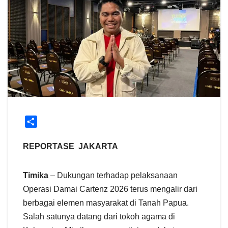
S
h
a
REPORTASE JAKARTA
r
e
Timika
– Dukungan terhadap pelaksanaan
Operasi Damai Cartenz 2026 terus mengalir dari
berbagai elemen masyarakat di Tanah Papua.
Salah satunya datang dari tokoh agama di