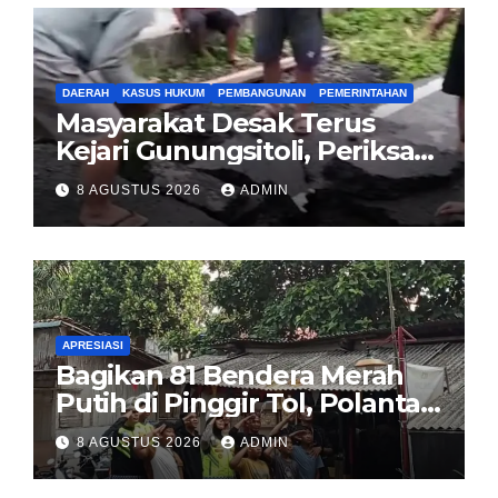
DAERAH
KASUS HUKUM
PEMBANGUNAN
PEMERINTAHAN
Masyarakat Desak Terus
Kejari Gunungsitoli, Periksa
dan Usut Tuntas Dugaan
8 AGUSTUS 2026
ADMIN
Korupsi Proyek Jalan
Sirombu-Afulu (MYC) Senilai
Rp321 Miliar
APRESIASI
Bagikan 81 Bendera Merah
Putih di Pinggir Tol, Polantas
Karib BSD Ajak Warga Miskin
8 AGUSTUS 2026
ADMIN
Kibarkan Sang Saka