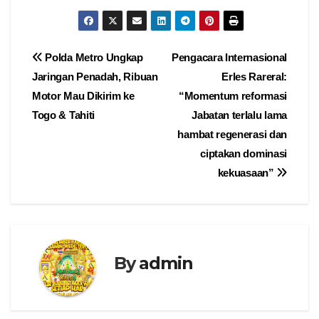
Navigasi
Polda Metro Ungkap
Pengacara Internasional
Jaringan Penadah, Ribuan
Erles Rareral:
pos
Motor Mau Dikirim ke
“Momentum reformasi
Togo & Tahiti
Jabatan terlalu lama
hambat regenerasi dan
ciptakan dominasi
kekuasaan”
By
admin