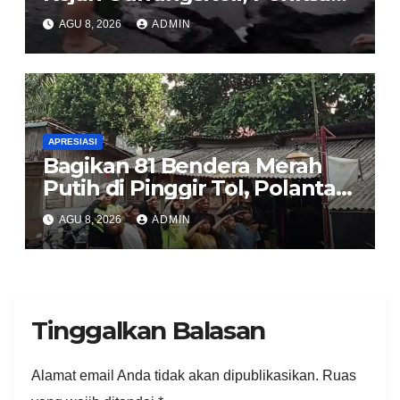
dan Usut Tuntas Dugaan
AGU 8, 2026
ADMIN
Korupsi Proyek Jalan
Sirombu-Afulu (MYC) Senilai
Rp321 Miliar
APRESIASI
Bagikan 81 Bendera Merah
Putih di Pinggir Tol, Polantas
Karib BSD Ajak Warga Miskin
AGU 8, 2026
ADMIN
Kibarkan Sang Saka
Tinggalkan Balasan
Alamat email Anda tidak akan dipublikasikan.
Ruas