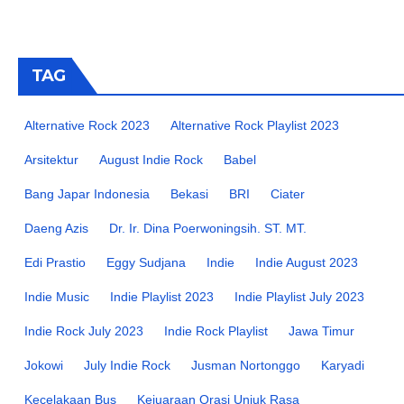
TAG
Alternative Rock 2023
Alternative Rock Playlist 2023
Arsitektur
August Indie Rock
Babel
Bang Japar Indonesia
Bekasi
BRI
Ciater
Daeng Azis
Dr. Ir. Dina Poerwoningsih. ST. MT.
Edi Prastio
Eggy Sudjana
Indie
Indie August 2023
Indie Music
Indie Playlist 2023
Indie Playlist July 2023
Indie Rock July 2023
Indie Rock Playlist
Jawa Timur
Jokowi
July Indie Rock
Jusman Nortonggo
Karyadi
Kecelakaan Bus
Kejuaraan Orasi Unjuk Rasa