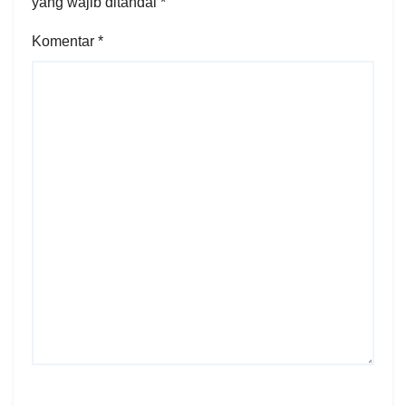
yang wajib ditandai
*
Komentar
*