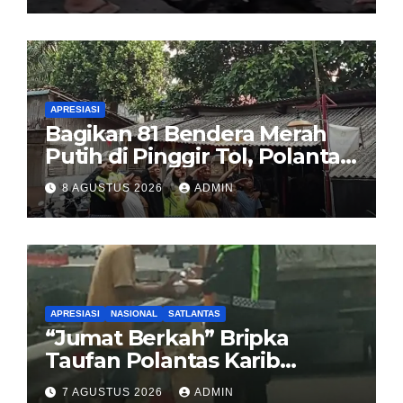
Sirombu-Afulu (MYC) Senilai
Rp321 Miliar
APRESIASI
Bagikan 81 Bendera Merah
Putih di Pinggir Tol, Polantas
Karib BSD Ajak Warga Miskin
8 AGUSTUS 2026
ADMIN
Kibarkan Sang Saka
APRESIASI
NASIONAL
SATLANTAS
“Jumat Berkah” Bripka
Taufan Polantas Karib
Bagikan Nasi Kotak untuk
7 AGUSTUS 2026
ADMIN