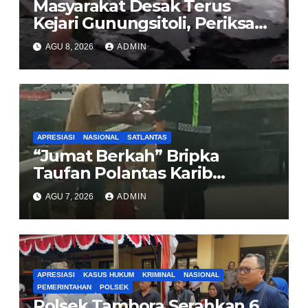
Masyarakat Desak Terus
Kejari Gunungsitoli, Periksa
dan Usut Tuntas Dugaan
AGU 8, 2026
ADMIN
Korupsi Proyek Jalan
Sirombu-Afulu (MYC) Senilai
Rp321 Miliar
APRESIASI
NASIONAL
SATLANTAS
“Jumat Berkah” Bripka
Taufan Polantas Karib
Bagikan Nasi Kotak untuk
AGU 7, 2026
ADMIN
Sopir Truk yang Mogok di KM
00 Pondok Aren
APRESIASI
KASUS HUKUM
KRIMINAL
NASIONAL
PEMERINTAHAN
POLSEK
Polsek Tambora Serahkan 6