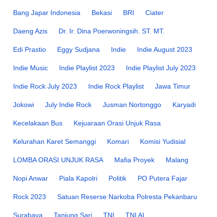
Bang Japar Indonesia
Bekasi
BRI
Ciater
Daeng Azis
Dr. Ir. Dina Poerwoningsih. ST. MT.
Edi Prastio
Eggy Sudjana
Indie
Indie August 2023
Indie Music
Indie Playlist 2023
Indie Playlist July 2023
Indie Rock July 2023
Indie Rock Playlist
Jawa Timur
Jokowi
July Indie Rock
Jusman Nortonggo
Karyadi
Kecelakaan Bus
Kejuaraan Orasi Unjuk Rasa
Kelurahan Karet Semanggi
Komari
Komisi Yudisial
LOMBA ORASI UNJUK RASA
Mafia Proyek
Malang
Nopi Anwar
Piala Kapolri
Politik
PO Putera Fajar
Rock 2023
Satuan Reserse Narkoba Polresta Pekanbaru
Surabaya
Tanjung Sari
TNI
TNI AL