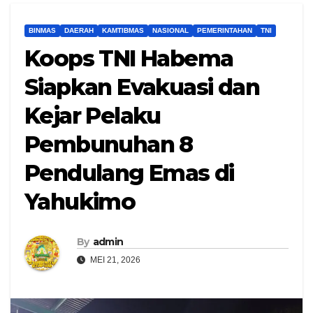
BINMAS
DAERAH
KAMTIBMAS
NASIONAL
PEMERINTAHAN
TNI
Koops TNI Habema
Siapkan Evakuasi dan
Kejar Pelaku
Pembunuhan 8
Pendulang Emas di
Yahukimo
By
admin
MEI 21, 2026