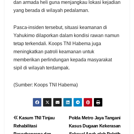
dan armada heli guna menjangkau lokasi kejadian
yang berada di wilayah pedalaman.
Pasca-insiden tersebut, situasi keamanan di
Yahukimo dilaporkan dalam kondisi rawan namun
tetap terkendali. Koops TNI Habema juga
meningkatkan patroli keamanan untuk
memberikan perlindungan kepada masyarakat
sipil di wilayah terdampak.
(Sumber: Koops TNI Habema)
Navigasi
Kasum TNI Tinjau
Polda Metro Jaya Tangani
Rehabilitasi
Kasus Dugaan Kekerasan
pos
Pascabencana dan
Seksual Anak oleh Pelatih