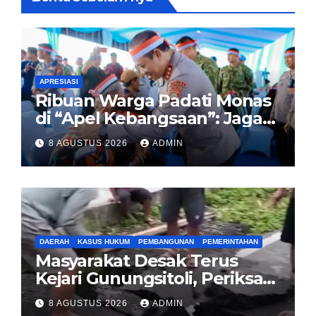
APRESIASI
Ribuan Warga Padati Monas
di “Apel Kebangsaan”: Jaga
Jakarta Berarti Jaga
8 AGUSTUS 2026
ADMIN
Indonesia
DAERAH
KASUS HUKUM
PEMBANGUNAN
PEMERINTAHAN
Masyarakat Desak Terus
Kejari Gunungsitoli, Periksa
dan Usut Tuntas Dugaan
8 AGUSTUS 2026
ADMIN
Korupsi Proyek Jalan