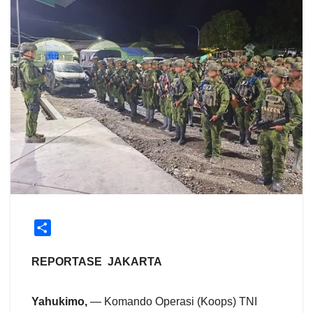
S
h
a
REPORTASE JAKARTA
r
e
Yahukimo,
— Komando Operasi (Koops) TNI