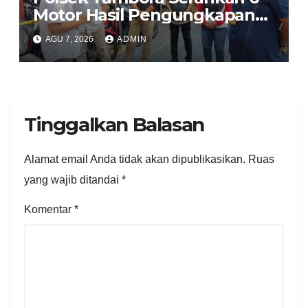
Motor Hasil Pengungkapan
Kasus Curanmor Kepada
AGU 7, 2026
ADMIN
Pemilik Yang sah
Tinggalkan Balasan
Alamat email Anda tidak akan dipublikasikan.
Ruas
yang wajib ditandai
*
Komentar
*