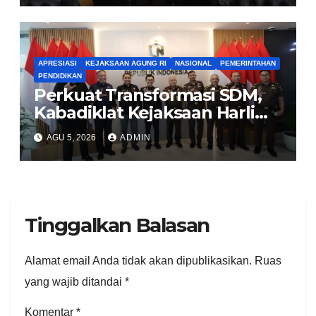
APRESIASI
KEJAKSAAN AGUNG RI
NASIONAL
PEMERINTAHAN
PENDIDIKAN
Perkuat Transformasi SDM,
Kabadiklat Kejaksaan Harli
Siregar Jalin Sinergi dengan
AGU 5, 2026
ADMIN
LAN RI
Tinggalkan Balasan
Alamat email Anda tidak akan dipublikasikan.
Ruas
yang wajib ditandai
*
Komentar
*