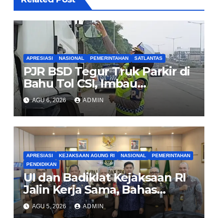
APRESIASI
NASIONAL
PEMERINTAHAN
SATLANTAS
PJR BSD Tegur Truk Parkir di
Bahu Tol CSI, Imbau
Pengendara Tertib
AGU 6, 2026
ADMIN
APRESIASI
KEJAKSAAN AGUNG RI
NASIONAL
PEMERINTAHAN
PENDIDIKAN
UI dan Badiklat Kejaksaan RI
Jalin Kerja Sama, Bahas
Pembentukan Pusat Studi
AGU 5, 2026
ADMIN
Kajian Kejaksaan