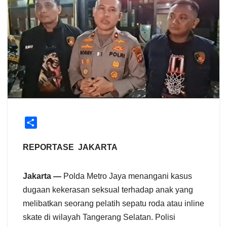
S
h
a
REPORTASE JAKARTA
r
e
Jakarta —
Polda Metro Jaya menangani kasus
dugaan kekerasan seksual terhadap anak yang
melibatkan seorang pelatih sepatu roda atau inline
skate di wilayah Tangerang Selatan. Polisi