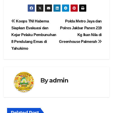
Navigasi
Koops TNI Habema
Polda Metro Jaya dan
Siapkan Evakuasi dan
Polres Jakbar Panen 219
pos
Kejar Pelaku Pembunuhan
Kg Ikan Nila di
8 Pendulang Emas di
Greenhouse Palmerah
Yahukimo
By
admin
Related Post