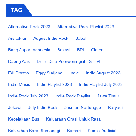
TAG
Alternative Rock 2023
Alternative Rock Playlist 2023
Arsitektur
August Indie Rock
Babel
Bang Japar Indonesia
Bekasi
BRI
Ciater
Daeng Azis
Dr. Ir. Dina Poerwoningsih. ST. MT.
Edi Prastio
Eggy Sudjana
Indie
Indie August 2023
Indie Music
Indie Playlist 2023
Indie Playlist July 2023
Indie Rock July 2023
Indie Rock Playlist
Jawa Timur
Jokowi
July Indie Rock
Jusman Nortonggo
Karyadi
Kecelakaan Bus
Kejuaraan Orasi Unjuk Rasa
Kelurahan Karet Semanggi
Komari
Komisi Yudisial