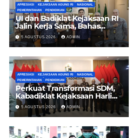
APRESIASI
KEJAKSAAN AGUNG RI
NASIONAL
PEMERINTAHAN
PENDIDIKAN
UI dan Badiklat Kejaksaan RI
Jalin Kerja Sama, Bahas
Pembentukan Pusat Studi
5 AGUSTUS 2026
ADMIN
Kajian Kejaksaan
APRESIASI
KEJAKSAAN AGUNG RI
NASIONAL
PEMERINTAHAN
PENDIDIKAN
Perkuat Transformasi SDM,
Kabadiklat Kejaksaan Harli
Siregar Jalin Sinergi dengan
5 AGUSTUS 2026
ADMIN
LAN RI