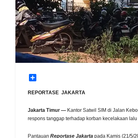
S
h
a
REPORTASE JAKARTA
r
e
Jakarta Timur —
Kantor Satwil SIM di Jalan Kebo
respons tanggap terhadap korban kecelakaan lalu l
Pantauan
Reportase Jakarta
pada Kamis (21/5/20