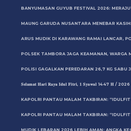
BANYUMASAN GUYUB FESTIVAL 2026: MERAJU
MAUNG GARUDA NUSANTARA MENEBAR KASIH: 
ARUS MUDIK DI KARAWANG RAMAI LANCAR, P
POLSEK TAMBORA JAGA KEAMANAN, WARGA M
POLISI GAGALKAN PEREDARAN 26,7 KG SABU
𝐒𝐞𝐥𝐚𝐦𝐚𝐭 𝐇𝐚𝐫𝐢 𝐑𝐚𝐲𝐚 𝐈𝐝𝐮𝐥 𝐅𝐢𝐭𝐫𝐢, 𝟏 𝐒𝐲𝐚𝐰𝐚𝐥 1447 𝐇 / 202
KAPOLRI PANTAU MALAM TAKBIRAN: “IDULFIT
KAPOLRI PANTAU MALAM TAKBIRAN: “IDULFIT
MUDIK LEBARAN 2026 LEBIH AMAN: ANGKA K