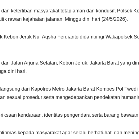
n ketertiban masyarakat tetap aman dan kondusif, Polsek Ke
itik rawan kejahatan jalanan, Minggu dini hari (24/5/2026).
sek Kebon Jeruk Nur Aqsha Ferdianto didampingi Wakapolsek S
an Jalan Arjuna Selatan, Kebon Jeruk, Jakarta Barat yang dinil
a dini hari.
 langsung dari Kapolres Metro Jakarta Barat Kombes Pol Twedi
an sesuai prosedur serta mengedepankan pendekatan humani
iksaan kendaraan, identitas pengendara serta barang bawaan
mtibmas kepada masyarakat agar selalu berhati-hati dan menin