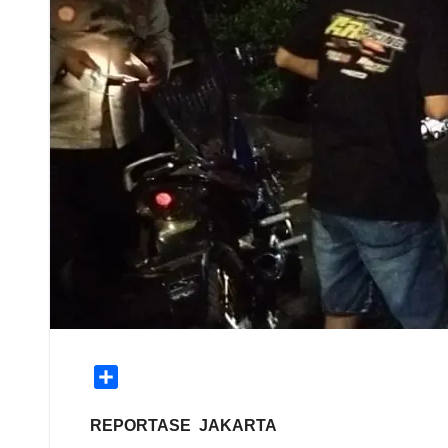
S
h
a
REPORTASE JAKARTA