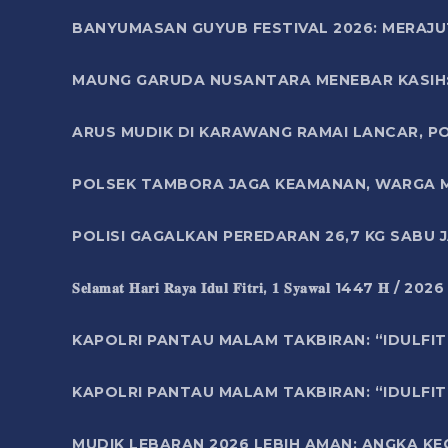
BANYUMASAN GUYUB FESTIVAL 2026: MERAJU
MAUNG GARUDA NUSANTARA MENEBAR KASIH: 
ARUS MUDIK DI KARAWANG RAMAI LANCAR, P
POLSEK TAMBORA JAGA KEAMANAN, WARGA M
POLISI GAGALKAN PEREDARAN 26,7 KG SABU
𝐒𝐞𝐥𝐚𝐦𝐚𝐭 𝐇𝐚𝐫𝐢 𝐑𝐚𝐲𝐚 𝐈𝐝𝐮𝐥 𝐅𝐢𝐭𝐫𝐢, 𝟏 𝐒𝐲𝐚𝐰𝐚𝐥 1447 𝐇 / 202
KAPOLRI PANTAU MALAM TAKBIRAN: “IDULFIT
KAPOLRI PANTAU MALAM TAKBIRAN: “IDULFIT
MUDIK LEBARAN 2026 LEBIH AMAN: ANGKA K