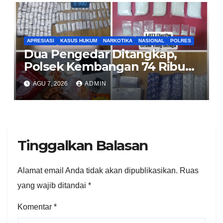
APRESIASI
KASUS HUKUM
NARKOTIKA
NASIONAL
POLRES
Dua Pengedar Ditangkap,
Polsek Kembangan 74 Ribu
Obat Keras, Sabu Hingga
AGU 7, 2026
ADMIN
Puluhan Vape Etomidate
Diamankan
Tinggalkan Balasan
Alamat email Anda tidak akan dipublikasikan.
Ruas
yang wajib ditandai
*
Komentar
*