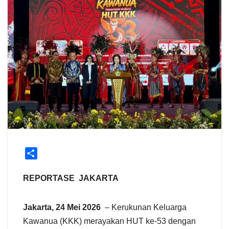
S
h
a
REPORTASE JAKARTA
r
e
Jakarta, 24 Mei 2026
– Kerukunan Keluarga
Kawanua (KKK) merayakan HUT ke-53 dengan