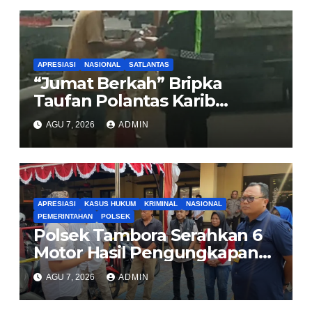
APRESIASI
NASIONAL
SATLANTAS
“Jumat Berkah” Bripka
Taufan Polantas Karib
Bagikan Nasi Kotak untuk
AGU 7, 2026
ADMIN
Sopir Truk yang Mogok di KM
00 Pondok Aren
APRESIASI
KASUS HUKUM
KRIMINAL
NASIONAL
PEMERINTAHAN
POLSEK
Polsek Tambora Serahkan 6
Motor Hasil Pengungkapan
Kasus Curanmor Kepada
AGU 7, 2026
ADMIN
Pemilik Yang sah