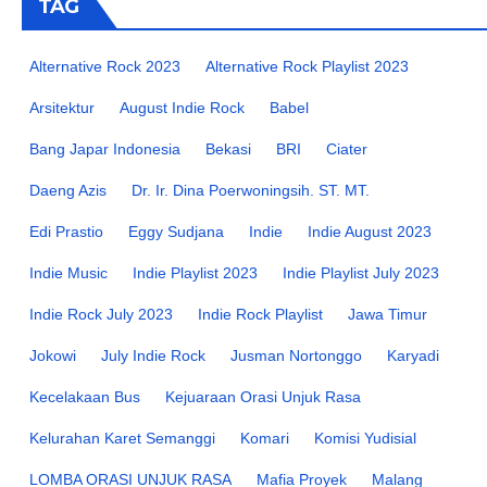
TAG
Alternative Rock 2023
Alternative Rock Playlist 2023
Arsitektur
August Indie Rock
Babel
Bang Japar Indonesia
Bekasi
BRI
Ciater
Daeng Azis
Dr. Ir. Dina Poerwoningsih. ST. MT.
Edi Prastio
Eggy Sudjana
Indie
Indie August 2023
Indie Music
Indie Playlist 2023
Indie Playlist July 2023
Indie Rock July 2023
Indie Rock Playlist
Jawa Timur
Jokowi
July Indie Rock
Jusman Nortonggo
Karyadi
Kecelakaan Bus
Kejuaraan Orasi Unjuk Rasa
Kelurahan Karet Semanggi
Komari
Komisi Yudisial
LOMBA ORASI UNJUK RASA
Mafia Proyek
Malang