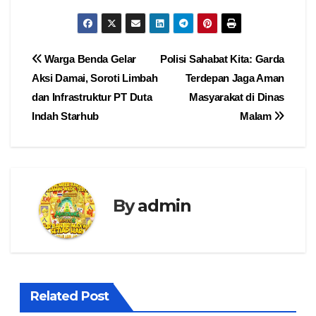
Navigasi
Warga Benda Gelar
Polisi Sahabat Kita: Garda
Aksi Damai, Soroti Limbah
Terdepan Jaga Aman
pos
dan Infrastruktur PT Duta
Masyarakat di Dinas
Indah Starhub
Malam
By
admin
Related Post