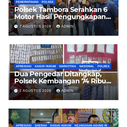
PEMERINTAHAN
POLSEK
Polsek Tambora Serahkan 6
Motor Hasil Pengungkapan
Kasus Curanmor Kepada
7 AGUSTUS 2026
ADMIN
Pemilik Yang sah
APRESIASI
KASUS HUKUM
NARKOTIKA
NASIONAL
POLRES
Dua Pengedar Ditangkap,
Polsek Kembangan 74 Ribu
Obat Keras, Sabu Hingga
7 AGUSTUS 2026
ADMIN
Puluhan Vape Etomidate
Diamankan
APRESIASI
DAERAH
KASUS HUKUM
KEJAKSAAN AGUNG RI