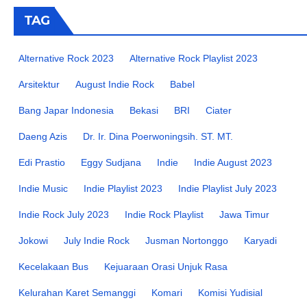
TAG
Alternative Rock 2023
Alternative Rock Playlist 2023
Arsitektur
August Indie Rock
Babel
Bang Japar Indonesia
Bekasi
BRI
Ciater
Daeng Azis
Dr. Ir. Dina Poerwoningsih. ST. MT.
Edi Prastio
Eggy Sudjana
Indie
Indie August 2023
Indie Music
Indie Playlist 2023
Indie Playlist July 2023
Indie Rock July 2023
Indie Rock Playlist
Jawa Timur
Jokowi
July Indie Rock
Jusman Nortonggo
Karyadi
Kecelakaan Bus
Kejuaraan Orasi Unjuk Rasa
Kelurahan Karet Semanggi
Komari
Komisi Yudisial