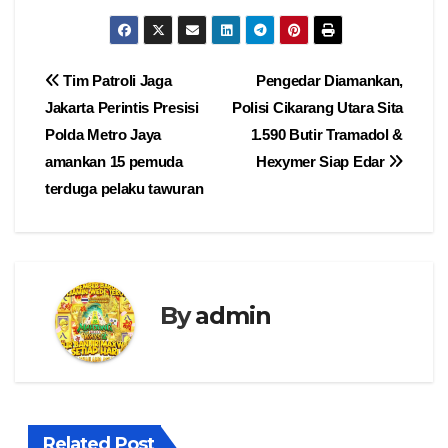
Navigasi
Tim Patroli Jaga
Pengedar Diamankan,
Jakarta Perintis Presisi
Polisi Cikarang Utara Sita
pos
Polda Metro Jaya
1.590 Butir Tramadol &
amankan 15 pemuda
Hexymer Siap Edar
terduga pelaku tawuran
By
admin
Related Post