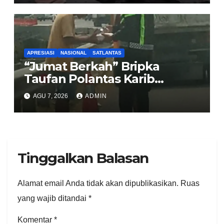
Sirombu-Afulu (MYC) Senilai
Rp321 Miliar
APRESIASI
NASIONAL
SATLANTAS
“Jumat Berkah” Bripka
Taufan Polantas Karib
Bagikan Nasi Kotak untuk
AGU 7, 2026
ADMIN
Sopir Truk yang Mogok di KM
00 Pondok Aren
Tinggalkan Balasan
Alamat email Anda tidak akan dipublikasikan.
Ruas
yang wajib ditandai
*
Komentar
*