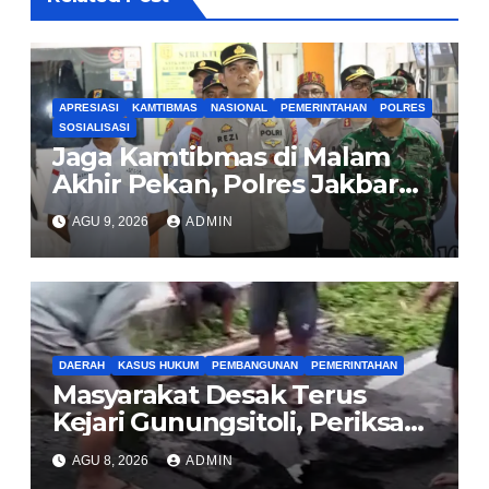
APRESIASI
KAMTIBMAS
NASIONAL
PEMERINTAHAN
POLRES
SOSIALISASI
Jaga Kamtibmas di Malam
Akhir Pekan, Polres Jakbar
Gelar KRYD Bersama Tiga
AGU 9, 2026
ADMIN
Pilar
DAERAH
KASUS HUKUM
PEMBANGUNAN
PEMERINTAHAN
Masyarakat Desak Terus
Kejari Gunungsitoli, Periksa
dan Usut Tuntas Dugaan
AGU 8, 2026
ADMIN
Korupsi Proyek Jalan