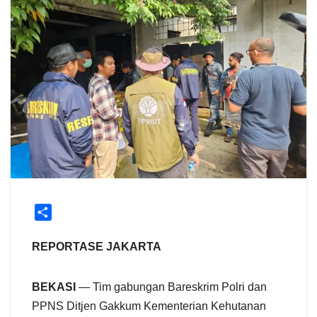
S
h
a
REPORTASE JAKARTA
r
e
BEKASI
— Tim gabungan Bareskrim Polri dan
PPNS Ditjen Gakkum Kementerian Kehutanan