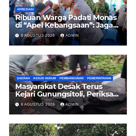
APRESIASI
Ribuan Warga Padati Monas
di “Apel Kebangsaan”: Jaga
Jakarta Berarti Jaga
8 AGUSTUS 2026
ADMIN
Indonesia
DAERAH
KASUS HUKUM
PEMBANGUNAN
PEMERINTAHAN
Masyarakat Desak Terus
Kejari Gunungsitoli, Periksa
dan Usut Tuntas Dugaan
8 AGUSTUS 2026
ADMIN
Korupsi Proyek Jalan
Sirombu-Afulu (MYC) Senilai
Rp321 Miliar