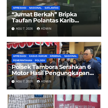
APRESIASI
NASIONAL
SATLANTAS
“Jumat Berkah” Bripka
Taufan Polantas Karib
Bagikan Nasi Kotak untuk
AGU 7, 2026
ADMIN
Sopir Truk yang Mogok di KM
00 Pondok Aren
APRESIASI
KASUS HUKUM
KRIMINAL
NASIONAL
PEMERINTAHAN
POLSEK
Polsek Tambora Serahkan 6
Motor Hasil Pengungkapan
Kasus Curanmor Kepada
AGU 7, 2026
ADMIN
Pemilik Yang sah