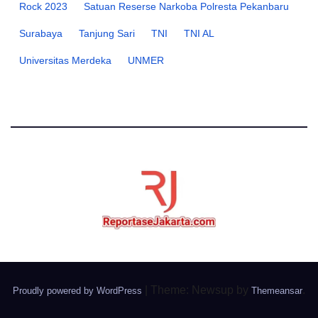
Rock 2023
Satuan Reserse Narkoba Polresta Pekanbaru
Surabaya
Tanjung Sari
TNI
TNI AL
Universitas Merdeka
UNMER
|
Theme: Newsup by
.
Proudly powered by WordPress
Themeansar