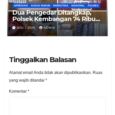
APRESIASI
KASUS HUKUM
NARKOTIKA
NASIONAL
POLRES
Dua Pengedar Ditangkap,
Polsek Kembangan 74 Ribu
Obat Keras, Sabu Hingga
AGU 7, 2026
ADMIN
Puluhan Vape Etomidate
Diamankan
Tinggalkan Balasan
Alamat email Anda tidak akan dipublikasikan.
Ruas
yang wajib ditandai
*
Komentar
*