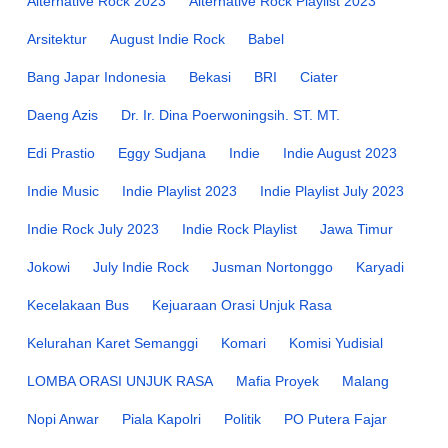
Alternative Rock 2023
Alternative Rock Playlist 2023
Arsitektur
August Indie Rock
Babel
Bang Japar Indonesia
Bekasi
BRI
Ciater
Daeng Azis
Dr. Ir. Dina Poerwoningsih. ST. MT.
Edi Prastio
Eggy Sudjana
Indie
Indie August 2023
Indie Music
Indie Playlist 2023
Indie Playlist July 2023
Indie Rock July 2023
Indie Rock Playlist
Jawa Timur
Jokowi
July Indie Rock
Jusman Nortonggo
Karyadi
Kecelakaan Bus
Kejuaraan Orasi Unjuk Rasa
Kelurahan Karet Semanggi
Komari
Komisi Yudisial
LOMBA ORASI UNJUK RASA
Mafia Proyek
Malang
Nopi Anwar
Piala Kapolri
Politik
PO Putera Fajar