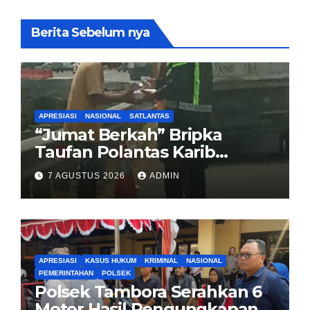
Berita Sebelum nya
APRESIASI
NASIONAL
SATLANTAS
“Jumat Berkah” Bripka
Taufan Polantas Karib
Bagikan Nasi Kotak untuk
7 AGUSTUS 2026
ADMIN
Sopir Truk yang Mogok di KM
00 Pondok Aren
APRESIASI
KASUS HUKUM
KRIMINAL
NASIONAL
PEMERINTAHAN
POLSEK
Polsek Tambora Serahkan 6
Motor Hasil Pengungkapan