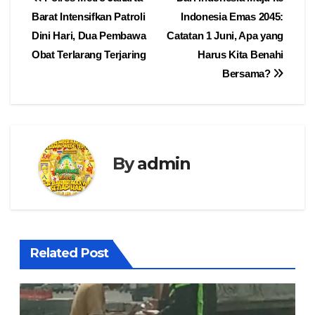
Navigasi
Barat Intensifkan Patroli
Indonesia Emas 2045:
pos
Dini Hari, Dua Pembawa
Catatan 1 Juni, Apa yang
Obat Terlarang Terjaring
Harus Kita Benahi
Bersama?
By
admin
Related Post