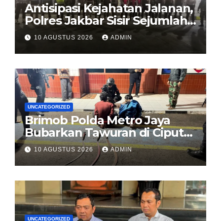
Antisipasi Kejahatan Jalanan,
Polres Jakbar Sisir Sejumlah
Ruas Jalan Lewat Patroli
10 AGUSTUS 2026
ADMIN
Mobile
UNCATEGORIZED
Brimob Polda Metro Jaya
Bubarkan Tawuran di Ciputat
Timur, 2 Pemuda dan 3
10 AGUSTUS 2026
ADMIN
Celurit Diamankan
UNCATEGORIZED