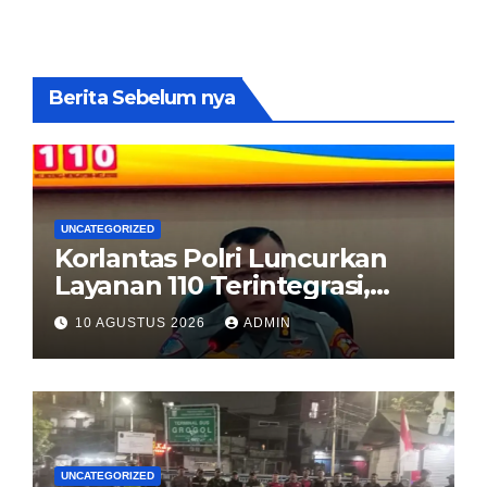
Berita Sebelum nya
UNCATEGORIZED
Korlantas Polri Luncurkan
Layanan 110 Terintegrasi,
Percepat Respons Polisi di
10 AGUSTUS 2026
ADMIN
Jalan Tol
UNCATEGORIZED