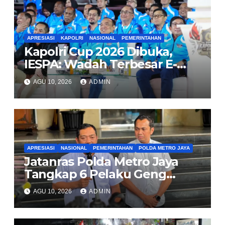
APRESIASI
KAPOLRI
NASIONAL
PEMERINTAHAN
Kapolri Cup 2026 Dibuka,
IESPA: Wadah Terbesar E-
Sports Amatir untuk Talenta
AGU 10, 2026
ADMIN
Daerah
APRESIASI
NASIONAL
PEMERINTAHAN
POLDA METRO JAYA
Jatanras Polda Metro Jaya
Tangkap 6 Pelaku Geng
Pembuntit Nasabah Bank,
AGU 10, 2026
ADMIN
Gasak Uang Rp30 Juta