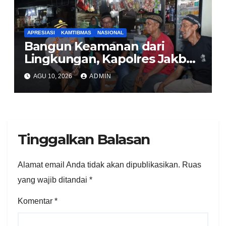
APRESIASI
KAMTIBMAS
NASIONAL
Bangun Keamanan dari
Lingkungan, Kapolres Jakbar
Ajak Warga Cengkareng
AGU 10, 2026
ADMIN
Aktifkan Siskamling
Tinggalkan Balasan
Alamat email Anda tidak akan dipublikasikan.
Ruas
yang wajib ditandai
*
Komentar
*