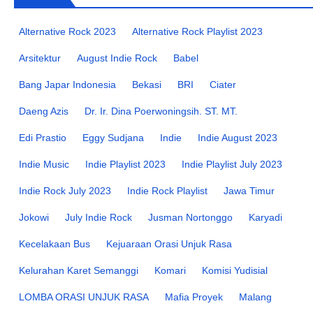
Alternative Rock 2023
Alternative Rock Playlist 2023
Arsitektur
August Indie Rock
Babel
Bang Japar Indonesia
Bekasi
BRI
Ciater
Daeng Azis
Dr. Ir. Dina Poerwoningsih. ST. MT.
Edi Prastio
Eggy Sudjana
Indie
Indie August 2023
Indie Music
Indie Playlist 2023
Indie Playlist July 2023
Indie Rock July 2023
Indie Rock Playlist
Jawa Timur
Jokowi
July Indie Rock
Jusman Nortonggo
Karyadi
Kecelakaan Bus
Kejuaraan Orasi Unjuk Rasa
Kelurahan Karet Semanggi
Komari
Komisi Yudisial
LOMBA ORASI UNJUK RASA
Mafia Proyek
Malang