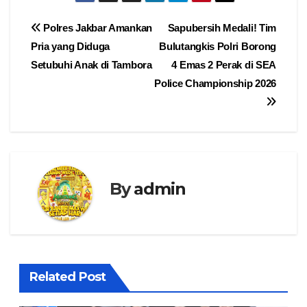
Navigasi
Polres Jakbar Amankan
Sapubersih Medali! Tim
Pria yang Diduga
Bulutangkis Polri Borong
pos
Setubuhi Anak di Tambora
4 Emas 2 Perak di SEA
Police Championship 2026
By
admin
Related Post