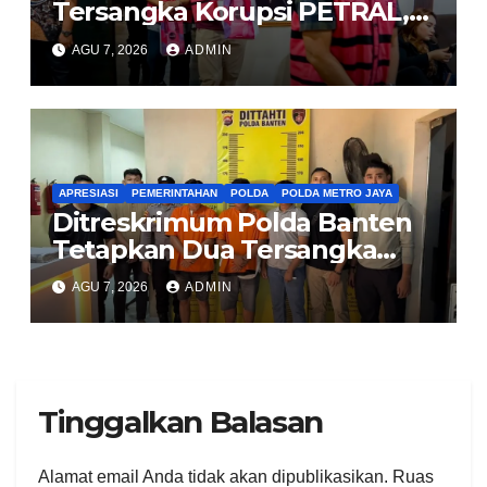
Tersangka Korupsi PETRAL,
PES dan ISC ke PN Tipikor
AGU 7, 2026
ADMIN
Jakarta Pusat
APRESIASI
PEMERINTAHAN
POLDA
POLDA METRO JAYA
Ditreskrimum Polda Banten
Tetapkan Dua Tersangka
Kasus Aksi Anarkis dan
AGU 7, 2026
ADMIN
Penghasutan di Balaraja
Tinggalkan Balasan
Alamat email Anda tidak akan dipublikasikan.
Ruas