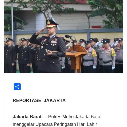
S
h
a
REPORTASE JAKARTA
r
e
Jakarta Barat —
Polres Metro Jakarta Barat
menggelar Upacara Peringatan Hari Lahir