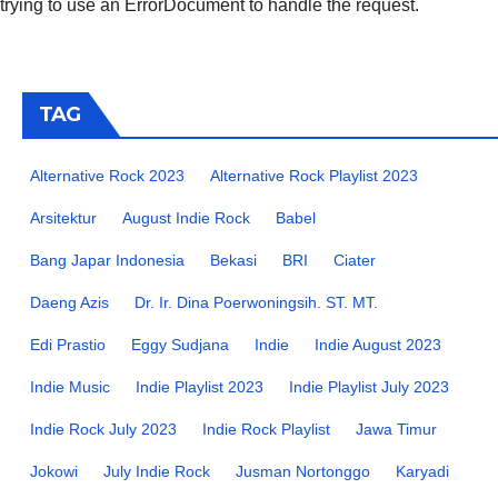
trying to use an ErrorDocument to handle the request.
TAG
Alternative Rock 2023
Alternative Rock Playlist 2023
Arsitektur
August Indie Rock
Babel
Bang Japar Indonesia
Bekasi
BRI
Ciater
Daeng Azis
Dr. Ir. Dina Poerwoningsih. ST. MT.
Edi Prastio
Eggy Sudjana
Indie
Indie August 2023
Indie Music
Indie Playlist 2023
Indie Playlist July 2023
Indie Rock July 2023
Indie Rock Playlist
Jawa Timur
Jokowi
July Indie Rock
Jusman Nortonggo
Karyadi