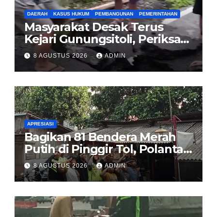
DAERAH
KASUS HUKUM
PEMBANGUNAN
PEMERINTAHAN
Masyarakat Desak Terus
Kejari Gunungsitoli, Periksa
dan Usut Tuntas Dugaan
8 AGUSTUS 2026
ADMIN
Korupsi Proyek Jalan
Sirombu-Afulu (MYC) Senilai
Rp321 Miliar
APRESIASI
Bagikan 81 Bendera Merah
Putih di Pinggir Tol, Polantas
Karib BSD Ajak Warga Miskin
8 AGUSTUS 2026
ADMIN
Kibarkan Sang Saka