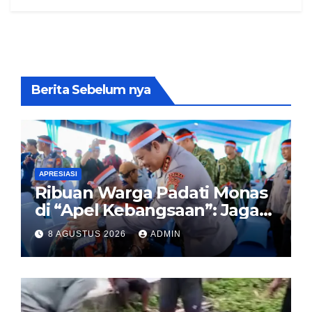
Berita Sebelum nya
APRESIASI
Ribuan Warga Padati Monas
di “Apel Kebangsaan”: Jaga
Jakarta Berarti Jaga
8 AGUSTUS 2026
ADMIN
Indonesia