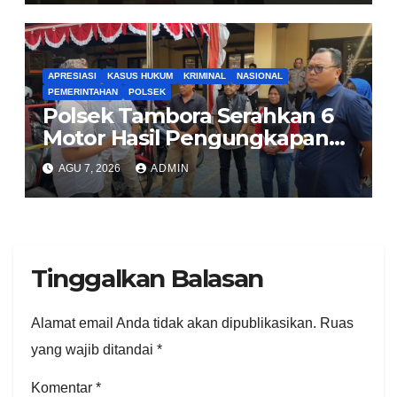
00 Pondok Aren
APRESIASI
KASUS HUKUM
KRIMINAL
NASIONAL
PEMERINTAHAN
POLSEK
Polsek Tambora Serahkan 6
Motor Hasil Pengungkapan
Kasus Curanmor Kepada
AGU 7, 2026
ADMIN
Pemilik Yang sah
Tinggalkan Balasan
Alamat email Anda tidak akan dipublikasikan.
Ruas
yang wajib ditandai
*
Komentar
*