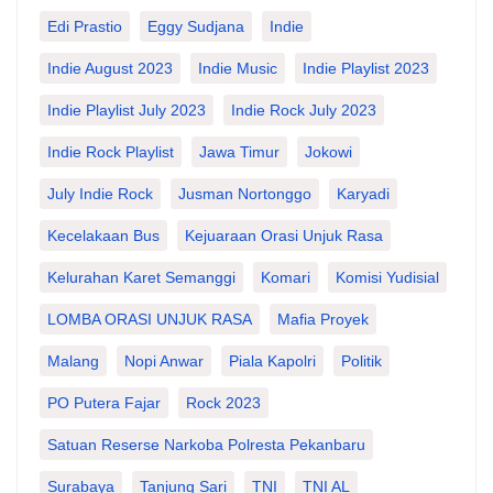
Edi Prastio
Eggy Sudjana
Indie
Indie August 2023
Indie Music
Indie Playlist 2023
Indie Playlist July 2023
Indie Rock July 2023
Indie Rock Playlist
Jawa Timur
Jokowi
July Indie Rock
Jusman Nortonggo
Karyadi
Kecelakaan Bus
Kejuaraan Orasi Unjuk Rasa
Kelurahan Karet Semanggi
Komari
Komisi Yudisial
LOMBA ORASI UNJUK RASA
Mafia Proyek
Malang
Nopi Anwar
Piala Kapolri
Politik
PO Putera Fajar
Rock 2023
Satuan Reserse Narkoba Polresta Pekanbaru
Surabaya
Tanjung Sari
TNI
TNI AL